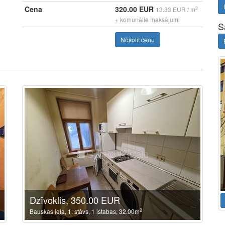
Cena
320.00 EUR
2
13.33 EUR / m
+ komunālie maksājumi
S
Nosolīt cenu
Dzīvoklis, 350.00 EUR
2
Bauskas iela, 1. stāvs, 1 istabas, 32.00m