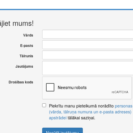
ājiet mums!
Vārds
E-pasts
Tālrunis
Jautājums
Drošības kods
Piekrītu manu pieteikumā norādīto
personas
(vārda, tālruņa numura un e-pasta adreses)
apstrādei
tālākai saziņai.
Nosūtīt jautājumu