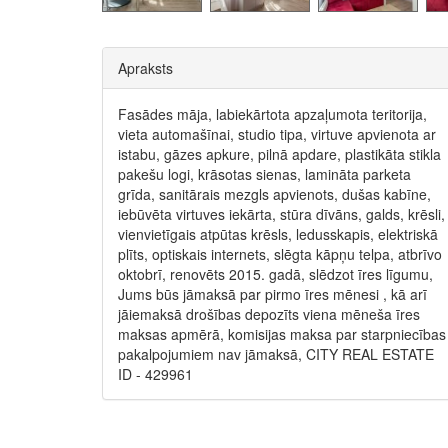
Apraksts
Fasādes māja, labiekārtota apzaļumota teritorija,
vieta automašīnai, studio tipa, virtuve apvienota ar
istabu, gāzes apkure, pilnā apdare, plastikāta stikla
pakešu logi, krāsotas sienas, lamināta parketa
grīda, sanitārais mezgls apvienots, dušas kabīne,
iebūvēta virtuves iekārta, stūra dīvāns, galds, krēsli,
vienvietīgais atpūtas krēsls, ledusskapis, elektriskā
plīts, optiskais internets, slēgta kāpņu telpa, atbrīvo
oktobrī, renovēts 2015. gadā, slēdzot īres līgumu,
Jums būs jāmaksā par pirmo īres mēnesi , kā arī
jāiemaksā drošības depozīts viena mēneša īres
maksas apmērā, komisijas maksa par starpniecības
pakalpojumiem nav jāmaksā, CITY REAL ESTATE
ID - 429961