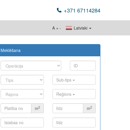
+371 67114284
A
+
-
Latviski
Meklēšana
Sub-tips
Reģions
2
2
m
m