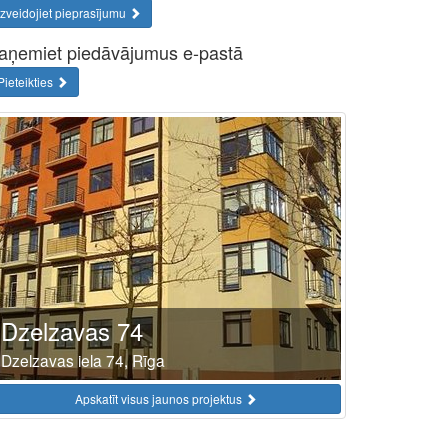
Izveidojiet pieprasījumu
aņemiet piedāvājumus e-pastā
Pieteikties
Dzelzavas 74
Dzelzavas iela 74, Rīga
Apskatīt visus jaunos projektus