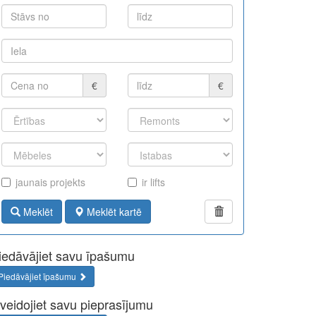
€
€
jaunais projekts
ir lifts
Meklēt
Meklēt kartē
iedāvājiet savu īpašumu
Piedāvājiet īpašumu
zveidojiet savu pieprasījumu