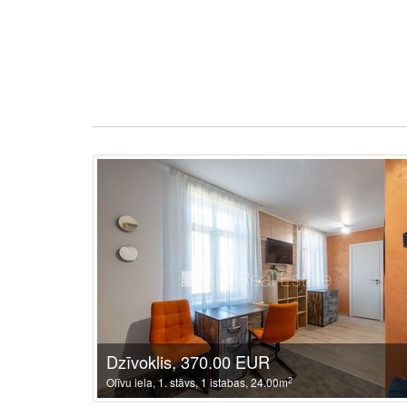
Dzīvoklis, 370.00 EUR
2
Olīvu iela, 1. stāvs, 1 istabas, 24.00m