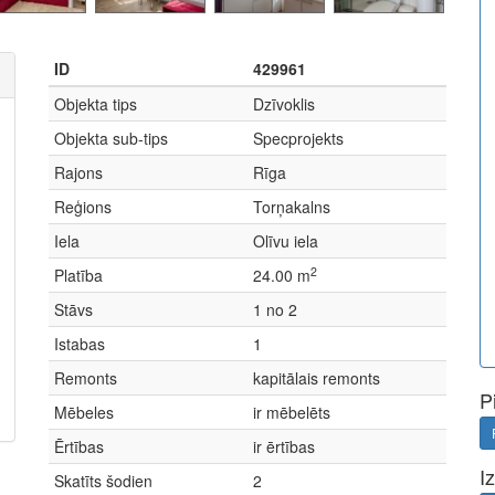
ID
429961
Objekta tips
Dzīvoklis
Objekta sub-tips
Specprojekts
Rajons
Rīga
Reģions
Torņakalns
Iela
Olīvu iela
2
Platība
24.00 m
Stāvs
1 no 2
Istabas
1
Remonts
kapitālais remonts
P
Mēbeles
ir mēbelēts
Ērtības
ir ērtības
I
Skatīts šodien
2