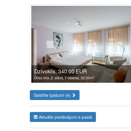
Dzīvoklis, 340.00 EUR
2
Olīvu iela, 2. stāvs, 1 istabas, 32.00m
Saistītie īpašumi (4)
Aktuālie piedāvājumi e-pastā