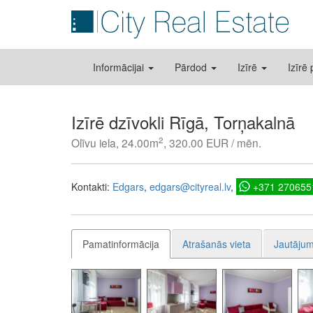
Informācijai
Pārdod
Izīrē
Izīrē
Izīrē dzīvokli Rīgā, Torņakalnā
2
Olīvu iela, 24.00m
, 320.00 EUR / mēn.
Kontakti:
Edgars
edgars@cityreal.lv
+371 270655
Pamatinformācija
Atrašanās vieta
Jautājum