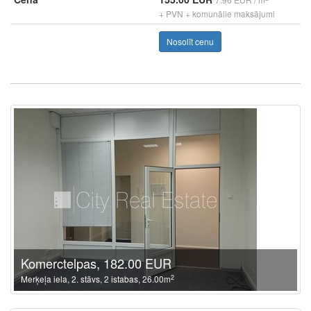
+ PVN + komunālie maksājumi
Nosolīt cenu
Komerctelpas, 182.00 EUR
2
Merķeļa iela, 2. stāvs, 2 istabas, 26.00m