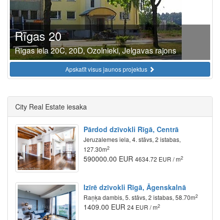
Rīgas 20
Rīgas iela 20C, 20D, Ozolnieki, Jelgavas rajons
Apskatīt visus jaunos projektus
City Real Estate iesaka
Pārdod dzīvokli Rīgā, Centrā
Jeruzalemes iela, 4. stāvs, 2 istabas,
2
127.30m
590000.00 EUR
2
4634.72 EUR / m
Izīrē dzīvokli Rīgā, Āgenskalnā
2
Raņķa dambis, 5. stāvs, 2 istabas, 58.70m
1409.00 EUR
2
24 EUR / m