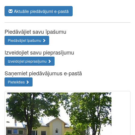
Aktuālie piedāvājumi e-pastā
Piedāvājiet savu īpašumu
Piedāvājiet īpašumu
Izveidojiet savu pieprasījumu
Izveidojiet pieprasījumu
Saņemiet piedāvājumus e-pastā
Pieteikties