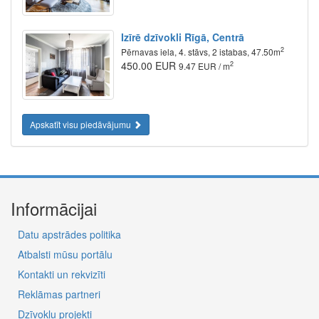
Izīrē dzīvokli Rīgā, Centrā
2
Pērnavas iela, 4. stāvs, 2 istabas, 47.50m
450.00 EUR
2
9.47 EUR / m
Apskatīt visu piedāvājumu
Informācijai
Datu apstrādes politika
Atbalsti mūsu portālu
Kontakti un rekvizīti
Reklāmas partneri
Dzīvokļu projekti