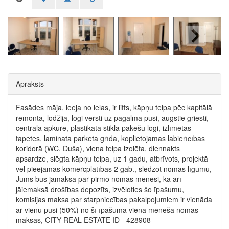
Apraksts
Fasādes māja, ieeja no ielas, ir lifts, kāpņu telpa pēc kapitālā
remonta, lodžija, logi vērsti uz pagalma pusi, augstie griesti,
centrālā apkure, plastikāta stikla pakešu logi, izlīmētas
tapetes, lamināta parketa grīda, koplietojamas labierīcības
koridorā (WC, Duša), viena telpa izolēta, diennakts
apsardze, slēgta kāpņu telpa, uz 1 gadu, atbrīvots, projektā
vēl pieejamas komercplatības 2 gab., slēdzot nomas līgumu,
Jums būs jāmaksā par pirmo nomas mēnesi, kā arī
jāiemaksā drošības depozīts, izvēloties šo īpašumu,
komisijas maksa par starpniecības pakalpojumiem ir vienāda
ar vienu pusi (50%) no šī īpašuma viena mēneša nomas
maksas, CITY REAL ESTATE ID - 428908