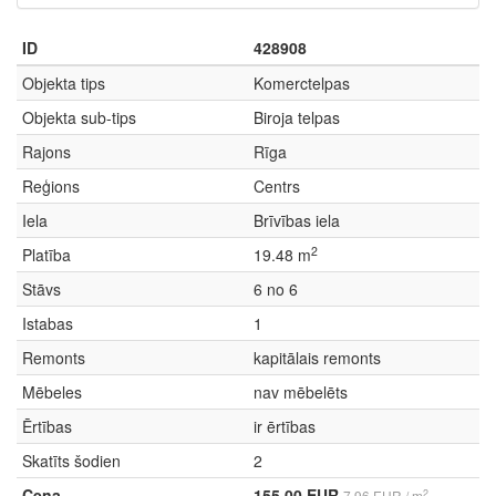
ID
428908
Objekta tips
Komerctelpas
Objekta sub-tips
Biroja telpas
Rajons
Rīga
Reģions
Centrs
Iela
Brīvības iela
2
Platība
19.48 m
Stāvs
6 no 6
Istabas
1
Remonts
kapitālais remonts
Mēbeles
nav mēbelēts
Ērtības
ir ērtības
Skatīts šodien
2
Cena
155.00 EUR
2
7.96 EUR / m