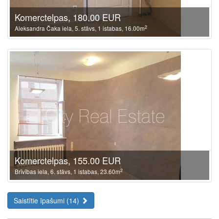
Komerctelpas, 180.00 EUR
2
Aleksandra Čaka iela, 5. stāvs, 1 istabas, 16.00m
Komerctelpas, 155.00 EUR
2
Brīvības iela, 6. stāvs, 1 istabas, 23.60m
Saistītie īpašumi (14)