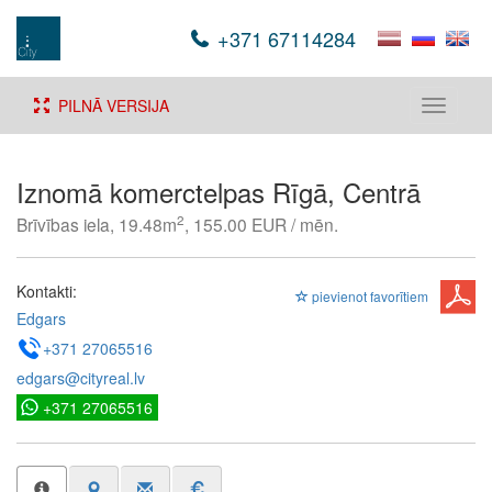
+371 67114284
PILNĀ VERSIJA
Toggle
navigati
Iznomā komerctelpas Rīgā, Centrā
2
Brīvības iela, 19.48m
, 155.00 EUR / mēn.
Kontakti:
pievienot favorītiem
Edgars
+371 27065516
edgars@cityreal.lv
+371 27065516