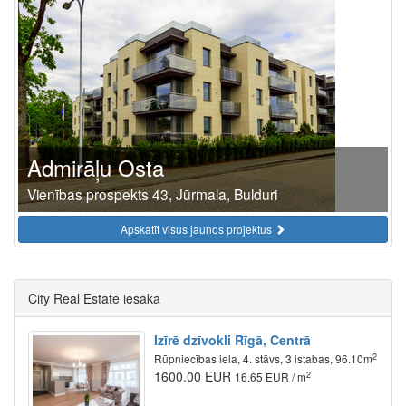
Admirāļu Osta
Vienības prospekts 43, Jūrmala, Bulduri
Apskatīt visus jaunos projektus
City Real Estate iesaka
Izīrē dzīvokli Rīgā, Centrā
2
Rūpniecības iela, 4. stāvs, 3 istabas, 96.10m
1600.00 EUR
2
16.65 EUR / m