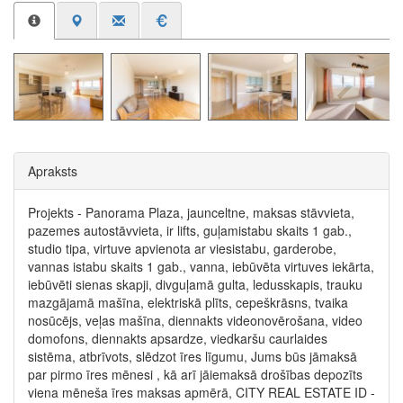
Apraksts
Projekts - Panorama Plaza, jaunceltne, maksas stāvvieta,
pazemes autostāvvieta, ir lifts, guļamistabu skaits 1 gab.,
studio tipa, virtuve apvienota ar viesistabu, garderobe,
vannas istabu skaits 1 gab., vanna, iebūvēta virtuves iekārta,
iebūvēti sienas skapji, divguļamā gulta, ledusskapis, trauku
mazgājamā mašīna, elektriskā plīts, cepeškrāsns, tvaika
nosūcējs, veļas mašīna, diennakts videonovērošana, video
domofons, diennakts apsardze, viedkaršu caurlaides
sistēma, atbrīvots, slēdzot īres līgumu, Jums būs jāmaksā
par pirmo īres mēnesi , kā arī jāiemaksā drošības depozīts
viena mēneša īres maksas apmērā, CITY REAL ESTATE ID -