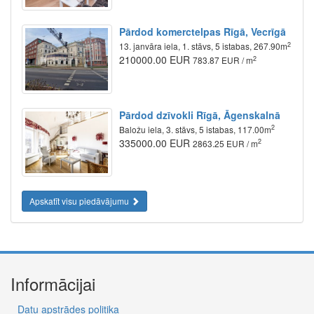
Pārdod komerctelpas Rīgā, Vecrīgā
2
13. janvāra iela, 1. stāvs, 5 istabas, 267.90m
210000.00 EUR
2
783.87 EUR / m
Pārdod dzīvokli Rīgā, Āgenskalnā
2
Baložu iela, 3. stāvs, 5 istabas, 117.00m
335000.00 EUR
2
2863.25 EUR / m
Apskatīt visu piedāvājumu
Informācijai
Datu apstrādes politika