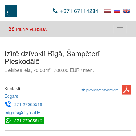
+371 67114284
PILNĀ VERSIJA
Toggle
navigati
Izīrē dzīvokli Rīgā, Šampēterī-
Pleskodālē
2
Lielirbes iela, 70.00m
, 700.00 EUR / mēn.
Kontakti:
pievienot favorītiem
Edgars
+371 27065516
edgars@cityreal.lv
+371 27065516