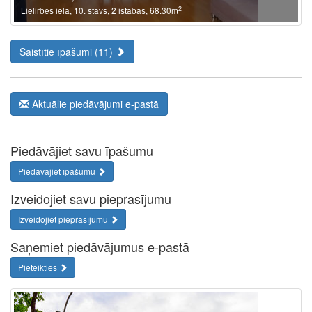
2
Lielirbes iela, 10. stāvs, 2 istabas, 68.30m
Saistītie īpašumi (11)
Aktuālie piedāvājumi e-pastā
Piedāvājiet savu īpašumu
Piedāvājiet īpašumu
Izveidojiet savu pieprasījumu
Izveidojiet pieprasījumu
Saņemiet piedāvājumus e-pastā
Pieteikties