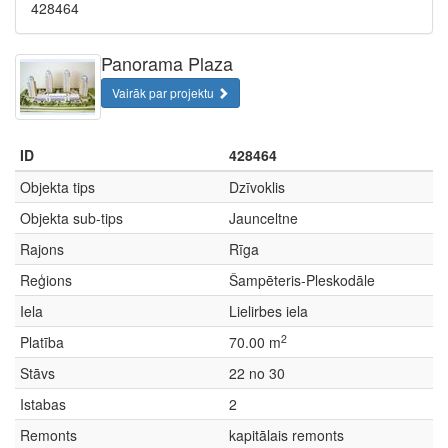
428464
Panorama Plaza
Vairāk par projektu
ID
428464
Objekta tips
Dzīvoklis
Objekta sub-tips
Jaunceltne
Rajons
Rīga
Reģions
Šampēteris-Pleskodāle
Iela
Lielirbes iela
2
Platība
70.00 m
Stāvs
22 no 30
Istabas
2
Remonts
kapitālais remonts