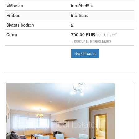
Mēbeles
ir mēbelēts
Ērtības
ir ērtības
Skatīts šodien
2
Cena
700.00 EUR
2
10 EUR / m
+ komunālie maksājumi
Nosolīt cenu