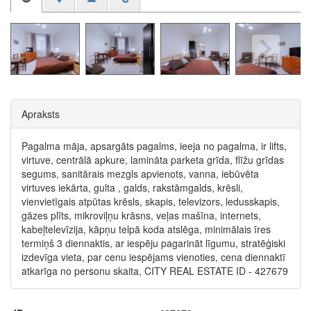
Apraksts
Pagalma māja, apsargāts pagalms, ieeja no pagalma, ir lifts,
virtuve, centrālā apkure, lamināta parketa grīda, flīžu grīdas
segums, sanitārais mezgls apvienots, vanna, iebūvēta
virtuves iekārta, gulta , galds, rakstāmgalds, krēsli,
vienvietīgais atpūtas krēsls, skapis, televizors, ledusskapis,
gāzes plīts, mikroviļņu krāsns, veļas mašīna, internets,
kabeļtelevīzija, kāpņu telpā koda atslēga, minimālais īres
termiņš 3 diennaktis, ar iespēju pagarināt līgumu, stratēģiski
izdevīga vieta, par cenu iespējams vienoties, cena diennaktī
atkarīga no personu skaita, CITY REAL ESTATE ID - 427679