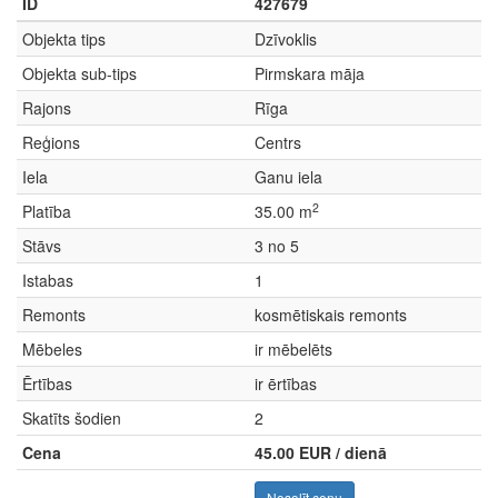
ID
427679
Objekta tips
Dzīvoklis
Objekta sub-tips
Pirmskara māja
Rajons
Rīga
Reģions
Centrs
Iela
Ganu iela
2
Platība
35.00 m
Stāvs
3 no 5
Istabas
1
Remonts
kosmētiskais remonts
Mēbeles
ir mēbelēts
Ērtības
ir ērtības
Skatīts šodien
2
Cena
45.00 EUR / dienā
Nosolīt cenu