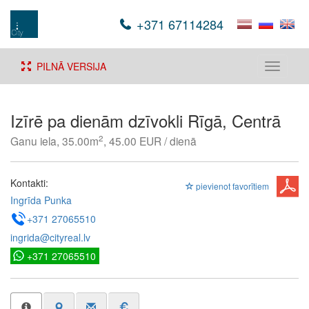
+371 67114284
PILNĀ VERSIJA
Toggle
navigati
Izīrē pa dienām dzīvokli Rīgā, Centrā
2
Ganu iela, 35.00m
, 45.00 EUR / dienā
Kontakti:
pievienot favorītiem
Ingrīda Punka
+371 27065510
ingrida@cityreal.lv
+371 27065510