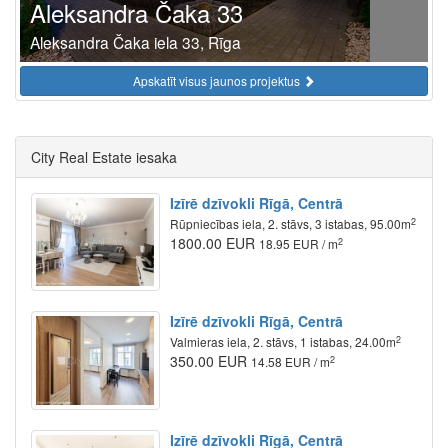
Aleksandra Čaka 33
Aleksandra Čaka iela 33, Rīga
Apskatīt visus jaunos projektus
City Real Estate iesaka
Izīrē dzīvokli Rīgā, Centrā
2
Rūpniecības iela, 2. stāvs, 3 istabas, 95.00m
1800.00 EUR
2
18.95 EUR / m
Izīrē dzīvokli Rīgā, Centrā
2
Valmieras iela, 2. stāvs, 1 istabas, 24.00m
350.00 EUR
2
14.58 EUR / m
Izīrē dzīvokli Rīgā, Centrā