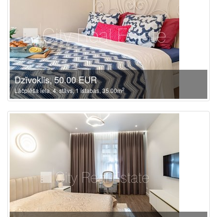
Dzīvoklis, 50.00 EUR
2
Lāčplēša iela, 4. stāvs, 1 istabas, 35.00m