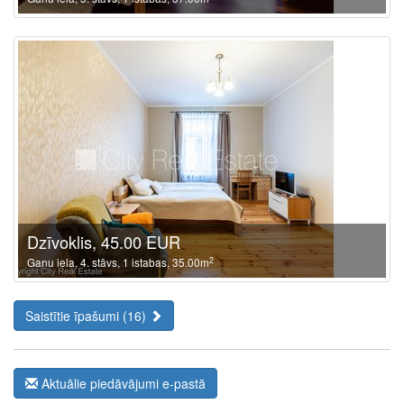
Dzīvoklis, 45.00 EUR
2
Ganu iela, 4. stāvs, 1 istabas, 35.00m
Saistītie īpašumi (16)
Aktuālie piedāvājumi e-pastā