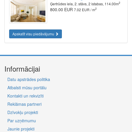
2
Ģertrūdes iela, 2. stāvs, 2 istabas, 114.00m
800.00 EUR
2
7.02 EUR / m
Apskatīt visu piedāvājumu
Informācijai
Datu apstrādes politika
Atbalsti mūsu portālu
Kontakti un rekvizīti
Reklāmas partneri
Dzīvokļu projekti
Par uzņēmumu
Jaunie projekti