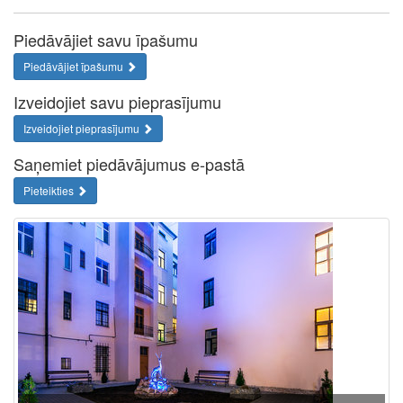
Piedāvājiet savu īpašumu
Piedāvājiet īpašumu
Izveidojiet savu pieprasījumu
Izveidojiet pieprasījumu
Saņemiet piedāvājumus e-pastā
Pieteikties