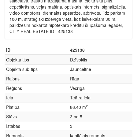
saldētava, trauku mazgājamā mašīna, elektriskā plīts,
cepeškrāsns, veļas mašīna, optiskais internets, signalizācija,
video domofons, diennakts apsardze, atbrīvots, līdz parkam
100 m, stratēģiski izdevīga vieta, līdz lielveikalam 30 m,
palīdzēsim nokārtot hipotekāro kredītu šī īpašuma iegādei,
CITY REAL ESTATE ID - 425138
ID
425138
Objekta tips
Dzīvoklis
Objekta sub-tips
Jaunceltne
Rajons
Rīga
Reģions
Vecrīga
Iela
Teātra iela
2
Platība
86.40 m
Stāvs
3 no 5
Istabas
3
Remonts
kapitālais remonts