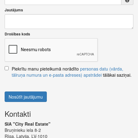
Jautājums
Drošības kods
Piekrītu manu pieteikumā norādīto
personas datu (vārda,
tālruņa numura un e-pasta adreses) apstrādei
tālākai saziņai.
Nosūtīt jautājumu
Kontakti
SIA "City Real Estate"
Bruņinieku iela 8-2
Rīga, Latvija, LV-1010