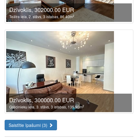
Dzīvoklis, 302000.00 EUR
2
Teātra iela, 2. stāvs, 3 istabas, 86.40m
Dzīvoklis, 300000.00 EUR
2
Grēcinieku iela, 3. stāvs, 3 istabas, 135.90m
Saistītie īpašumi (3)