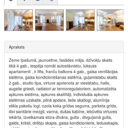
Apraksts
Zeme īpašumā, jaunceltne, fasādes māja, dzīvokļu skaits
ēkā 4 gab., iespēja nomāt autostāvvietu, luksuss
apartamenti , ir lifts, franču balkons 4 gab., gaisa ventilācijas
sistēma, gaisa kondicionēšanas sistēma, guļamistabu skaits
2 gab., studio tipa, virtuve apvienota ar viesistabu, halle,
augstie griesti, radiatori ar termoregulatoriem, automatizēta
apkures sistēma, apkures skaitītāji, individuāla apkures
sistēmas uzskaite, pilnā apdare, lielie skatlogi, alumīnija
stikla pakešu logi, ozola koka grīdas segums, parketa grīda,
divi sanitārie mezgli, vanna, dušas kabīne, iebūvēta virtuves
iekārta, izvelkamais stūra dīvāns, gulta , divguļamā gulta,
galds, krēsli, drēbju skapis, gaisa kondicionieris, ledusskapis,