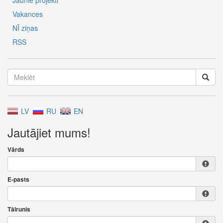
Jaunie projekti
Vakances
NĪ ziņas
RSS
LV
RU
EN
Jautājiet mums!
Vārds
E-pasts
Tālrunis