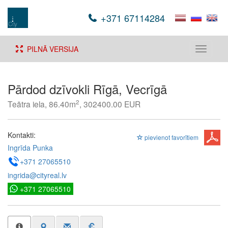
+371 67114284
PILNĀ VERSIJA
Toggle
navigati
Pārdod dzīvokli Rīgā, Vecrīgā
2
Teātra iela, 86.40m
, 302400.00 EUR
Kontakti:
pievienot favorītiem
Ingrīda Punka
+371 27065510
ingrida@cityreal.lv
+371 27065510