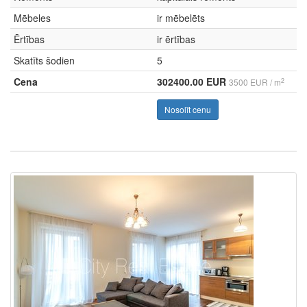
Mēbeles
ir mēbelēts
Ērtības
ir ērtības
Skatīts šodien
5
Cena
302400.00 EUR
2
3500 EUR / m
Nosolīt cenu