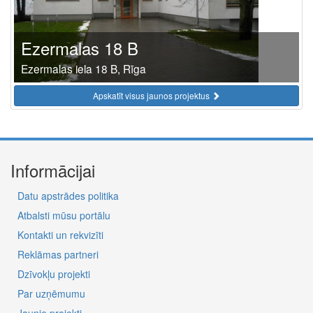
Ezermalas 18 B
Ezermalas iela 18 B, Rīga
Apskatīt visus jaunos projektus
Informācijai
Datu apstrādes politika
Atbalsti mūsu portālu
Kontakti un rekvizīti
Reklāmas partneri
Dzīvokļu projekti
Par uzņēmumu