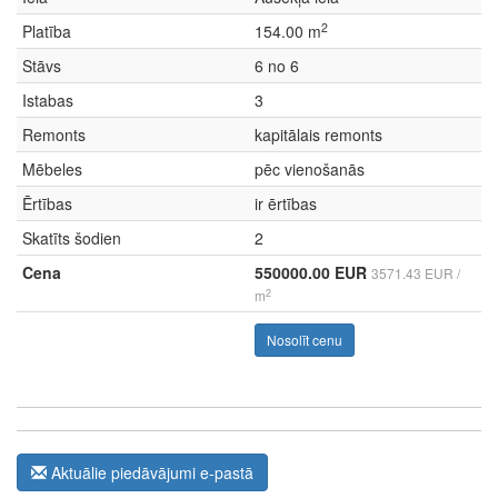
2
Platība
154.00 m
Stāvs
6 no 6
Istabas
3
Remonts
kapitālais remonts
Mēbeles
pēc vienošanās
Ērtības
ir ērtības
Skatīts šodien
2
Cena
550000.00 EUR
3571.43 EUR /
2
m
Nosolīt cenu
Aktuālie piedāvājumi e-pastā