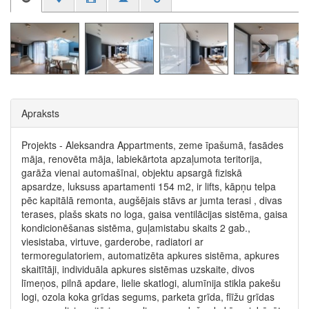
Apraksts
Projekts - Aleksandra Appartments, zeme īpašumā, fasādes
māja, renovēta māja, labiekārtota apzaļumota teritorija,
garāža vienai automašīnai, objektu apsargā fiziskā
apsardze, luksuss apartamenti 154 m2, ir lifts, kāpņu telpa
pēc kapitālā remonta, augšējais stāvs ar jumta terasi , divas
terases, plašs skats no loga, gaisa ventilācijas sistēma, gaisa
kondicionēšanas sistēma, guļamistabu skaits 2 gab.,
viesistaba, virtuve, garderobe, radiatori ar
termoregulatoriem, automatizēta apkures sistēma, apkures
skaitītāji, individuāla apkures sistēmas uzskaite, divos
līmeņos, pilnā apdare, lielie skatlogi, alumīnija stikla pakešu
logi, ozola koka grīdas segums, parketa grīda, flīžu grīdas