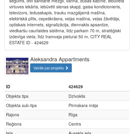
segums, divi sanitārie mezgli, vanna, dušas kabīne, iebūvēta
virtuves iekārta, iebūvēti sienas skapji, gaisa kondicionieris,
televizors, ledusskapis, trauku mazgājamā mašīna,
elektriskā plīts, cepeškrāsns, veļas mašīna, veļas žāvētājs,
optiskais internets, signalizācija, diennakts apsardze,
viedkaršu caurlaides sistēma, līdz parkam 70 m, stratēģiski
izdevīga vieta, līdz tramvaja pieturai 50 m, CITY REAL
ESTATE ID - 424629
Aleksandra Appartments
Vairāk par projektu
ID
424629
Objekta tips
Dzīvoklis
Objekta sub-tips
Pirmskara māja
Rajons
Rīga
Reģions
Centrs
Iela
Ausekļa iela