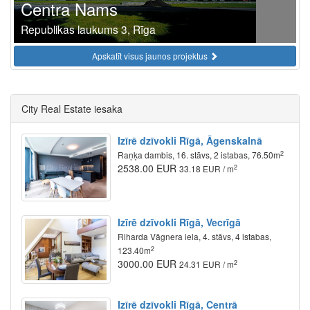
Centra Nams
Republikas laukums 3, Rīga
Apskatīt visus jaunos projektus
City Real Estate iesaka
Izīrē dzīvokli Rīgā, Āgenskalnā
2
Raņķa dambis, 16. stāvs, 2 istabas, 76.50m
2538.00 EUR
2
33.18 EUR / m
Izīrē dzīvokli Rīgā, Vecrīgā
Riharda Vāgnera iela, 4. stāvs, 4 istabas,
2
123.40m
3000.00 EUR
2
24.31 EUR / m
Izīrē dzīvokli Rīgā, Centrā