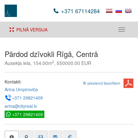
+371 67114284
PILNĀ VERSIJA
Toggle
navigati
Pārdod dzīvokli Rīgā, Centrā
2
Ausekļa iela, 154.00m
, 550000.00 EUR
Kontakti:
pievienot favorītiem
Arina Umpiroviča
+371 29821409
arina@cityreal.lv
+371 29821409