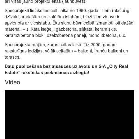
arī visas jauno projektu ēkas (jaunbūves).
Specprojekti lielākoties celti laikā no 1990. gada. Tiem raksturīgi
dzīvokļi ar plašām un izolētām istabām, bieži vien virtuve ir
apvienota ar viesistabu. Ēku sienu būvniecībā izmantoti ļoti dažādi
materiāli – silikāta ķieģeļi, gāzbetona, silikāta, keramiskie,
keramzībetona bloki, dzelzsbetona paneļi, monolītbetona, u.c.
Specprojekta mājām, kuras celtas laikā līdz 2000. gadam
raksturīgas lodžijas, vēlāk celtajām – balkoni, franču balkoni un
terases.
Datu publicēšana bez atsauces uz avotu un SIA „City Real
Estate” rakstiskas piekrišanas aizliegta!
Video