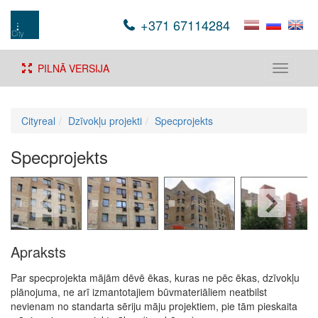
+371 67114284
PILNĀ VERSIJA
Toggle
navigati
Cityreal
Dzīvokļu projekti
Specprojekts
Specprojekts
Apraksts
Par specprojekta mājām dēvē ēkas, kuras ne pēc ēkas, dzīvokļu
plānojuma, ne arī izmantotajiem būvmateriāliem neatbilst
nevienam no standarta sēriju māju projektiem, pie tām pieskaita