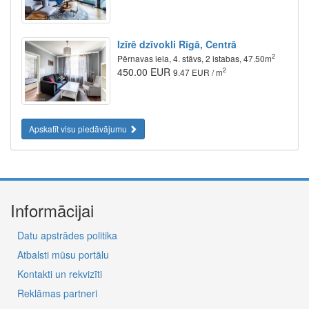
Izīrē dzīvokli Rīgā, Centrā
2
Pērnavas iela, 4. stāvs, 2 istabas, 47.50m
450.00 EUR
2
9.47 EUR / m
Apskatīt visu piedāvājumu
Informācijai
Datu apstrādes politika
Atbalsti mūsu portālu
Kontakti un rekvizīti
Reklāmas partneri