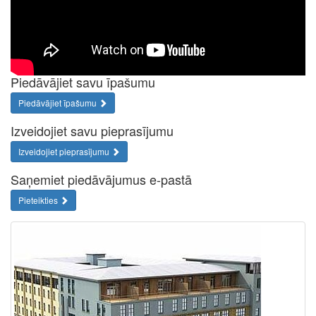
Piedāvājiet savu īpašumu
Piedāvājiet īpašumu
Izveidojiet savu pieprasījumu
Izveidojiet pieprasījumu
Saņemiet piedāvājumus e-pastā
Pieteikties