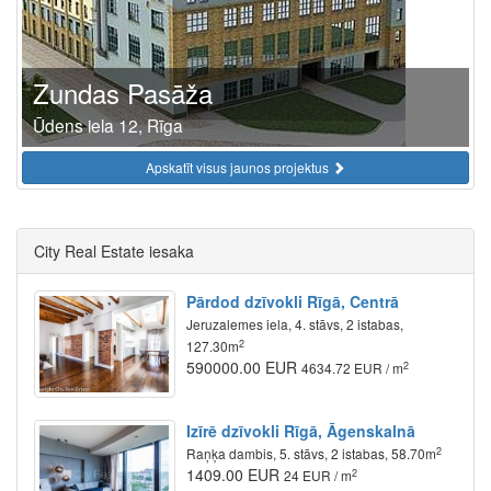
Zundas Pasāža
Ūdens iela 12, Rīga
Apskatīt visus jaunos projektus
City Real Estate iesaka
Pārdod dzīvokli Rīgā, Centrā
Jeruzalemes iela, 4. stāvs, 2 istabas,
2
127.30m
590000.00 EUR
2
4634.72 EUR / m
Izīrē dzīvokli Rīgā, Āgenskalnā
2
Raņķa dambis, 5. stāvs, 2 istabas, 58.70m
1409.00 EUR
2
24 EUR / m