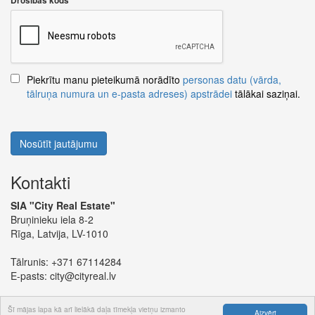
Drošības kods
Piekrītu manu pieteikumā norādīto
personas datu (vārda,
tālruņa numura un e-pasta adreses) apstrādei
tālākai saziņai.
Nosūtīt jautājumu
Kontakti
SIA "City Real Estate"
Bruņinieku iela 8-2
Rīga, Latvija, LV-1010
Tālrunis:
+371 67114284
E-pasts:
city@cityreal.lv
Šī mājas lapa kā arī lielākā daļa tīmekļa vietņu izmanto
Aizvērt