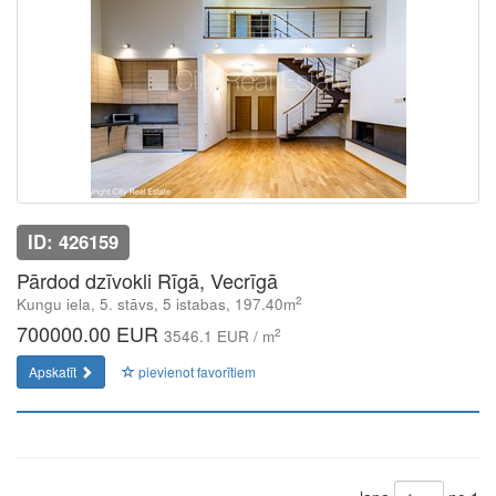
ID: 426159
Pārdod dzīvokli Rīgā, Vecrīgā
2
Kungu iela, 5. stāvs, 5 istabas, 197.40m
700000.00 EUR
2
3546.1 EUR / m
Apskatīt
pievienot favorītiem