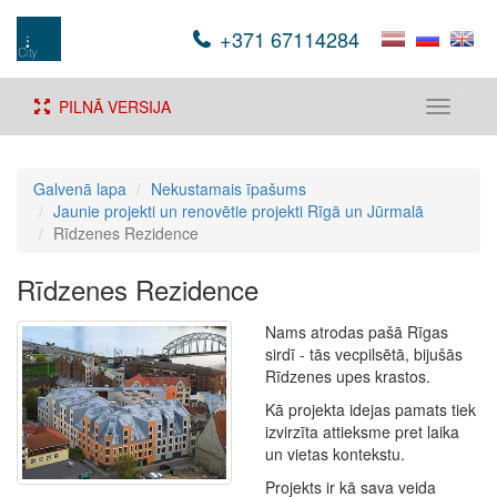
+371 67114284
PILNĀ VERSIJA
Toggle
navigati
Galvenā lapa
Nekustamais īpašums
Jaunie projekti un renovētie projekti Rīgā un Jūrmalā
Rīdzenes Rezidence
Rīdzenes Rezidence
Nams atrodas pašā Rīgas
sirdī - tās vecpilsētā, bijušās
Rīdzenes upes krastos.
Kā projekta idejas pamats tiek
izvirzīta attieksme pret laika
un vietas kontekstu.
Projekts ir kā sava veida