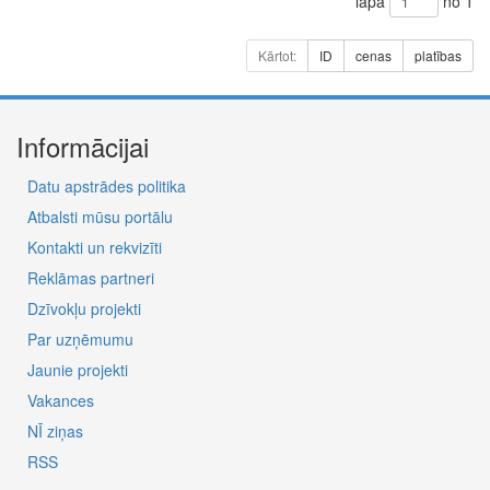
lapa
no 1
Kārtot:
ID
cenas
platības
Informācijai
Datu apstrādes politika
Atbalsti mūsu portālu
Kontakti un rekvizīti
Reklāmas partneri
Dzīvokļu projekti
Par uzņēmumu
Jaunie projekti
Vakances
NĪ ziņas
RSS