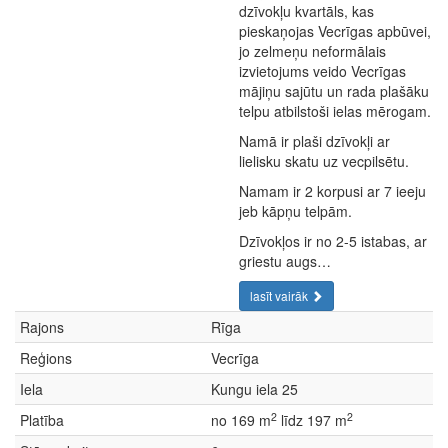
dzīvokļu kvartāls, kas
pieskaņojas Vecrīgas apbūvei,
jo zelmeņu neformālais
izvietojums veido Vecrīgas
mājiņu sajūtu un rada plašāku
telpu atbilstoši ielas mērogam.
Namā ir plaši dzīvokļi ar
lielisku skatu uz vecpilsētu.
Namam ir 2 korpusi ar 7 ieeju
jeb kāpņu telpām.
Dzīvokļos ir no 2-5 istabas, ar
griestu augs…
lasīt vairāk
Rajons
Rīga
Reģions
Vecrīga
Iela
Kungu iela 25
2
2
Platība
no 169 m
līdz 197 m