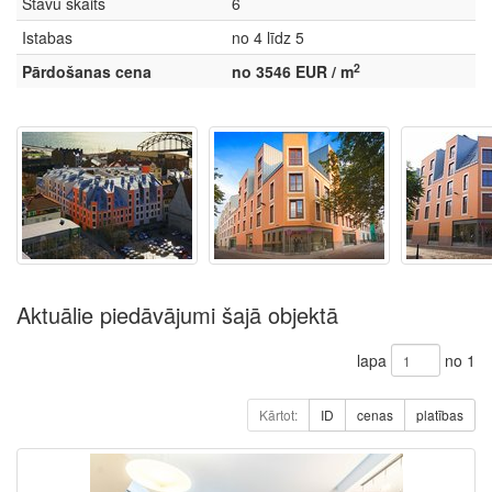
Stāvu skaits
6
Istabas
no 4 līdz 5
2
Pārdošanas cena
no 3546 EUR / m
Aktuālie piedāvājumi šajā objektā
lapa
no 1
Kārtot:
ID
cenas
platības