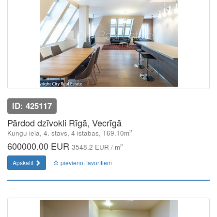
ID: 425117
Pārdod dzīvokli Rīgā, Vecrīgā
2
Kungu iela, 4. stāvs, 4 istabas, 169.10m
600000.00 EUR
2
3548.2 EUR / m
Apskatīt
pievienot favorītiem