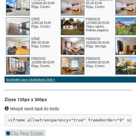
Ziņas 135px x 300px
Iekopē savā lapā šo kodu
<iframe allowtransparency="true" frameborder="0" scr