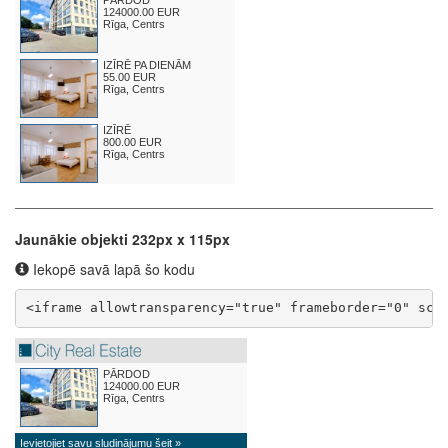
Jaunākie objekti 232px x 115px
Iekopē savā lapā šo kodu
<iframe allowtransparency="true" frameborder="0" scr