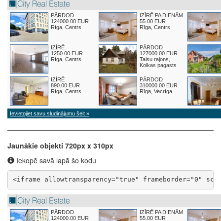
Jaunākie objekti 720px x 310px
Iekopē savā lapā šo kodu
<iframe allowtransparency="true" frameborder="0" scr