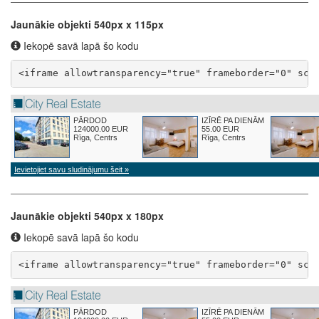
Jaunākie objekti 540px x 115px
Iekopē savā lapā šo kodu
<iframe allowtransparency="true" frameborder="0" scr
Jaunākie objekti 540px x 180px
Iekopē savā lapā šo kodu
<iframe allowtransparency="true" frameborder="0" scr