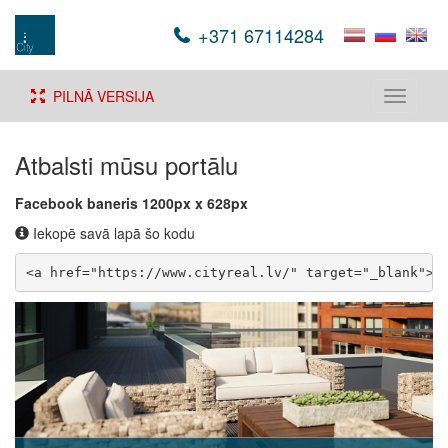
+371 67114284
PILNĀ VERSIJA
Toggle
navigati
Atbalsti mūsu portālu
Facebook baneris 1200px x 628px
Iekopē savā lapā šo kodu
<a href="https://www.cityreal.lv/" target="_blank"><