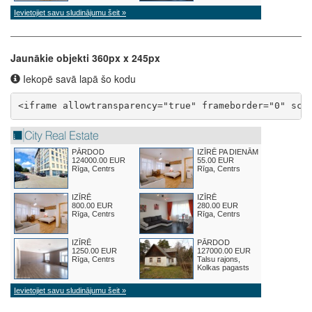
Jaunākie objekti 360px x 245px
Iekopē savā lapā šo kodu
<iframe allowtransparency="true" frameborder="0" scr