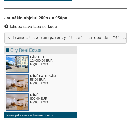
Jaunākie objekti 250px x 250px
Iekopē savā lapā šo kodu
<iframe allowtransparency="true" frameborder="0" scr