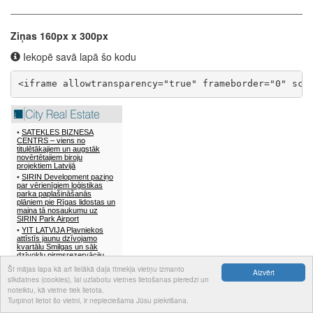
Ziņas 160px x 300px
Iekopē savā lapā šo kodu
<iframe allowtransparency="true" frameborder="0" scr
Šī mājas lapa kā arī lielākā daļa tīmekļa vietņu izmanto
Aizvērt
sīkdatnes (cookies), lai uzlabotu vietnes lietošanas pieredzi un
noteiktu, kā vietne tiek lietota.
Turpinot lietot šo vietni, ir nepieciešama Jūsu piekrišana.