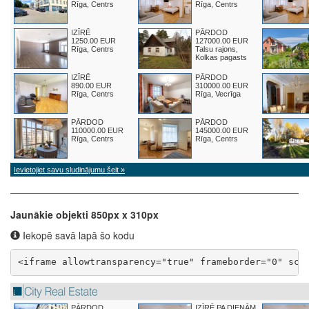
Jaunākie objekti 850px x 310px
Iekopē savā lapā šo kodu
<iframe allowtransparency="true" frameborder="0" scr