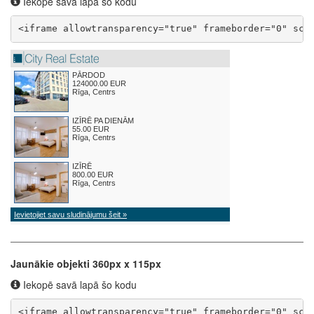
Iekopē savā lapā šo kodu
<iframe allowtransparency="true" frameborder="0" scr
Jaunākie objekti 360px x 115px
Iekopē savā lapā šo kodu
<iframe allowtransparency="true" frameborder="0" scr