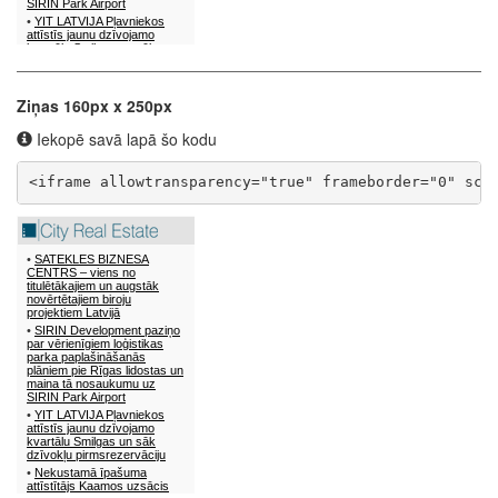
Ziņas 160px x 250px
Iekopē savā lapā šo kodu
<iframe allowtransparency="true" frameborder="0" scr