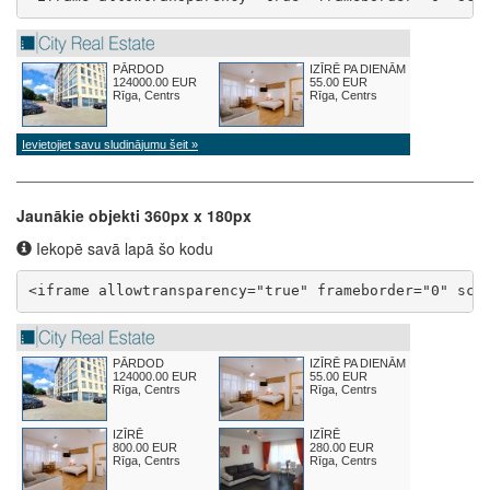
Jaunākie objekti 360px x 180px
Iekopē savā lapā šo kodu
<iframe allowtransparency="true" frameborder="0" scr