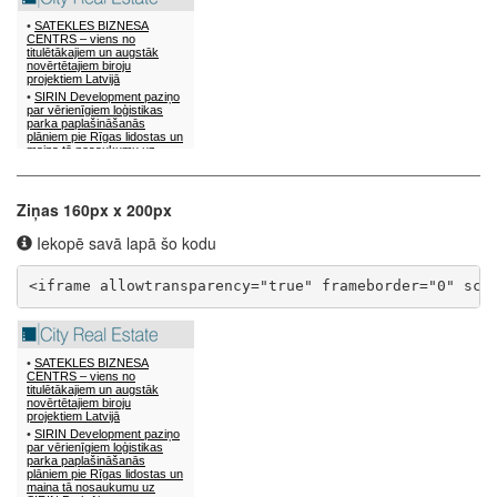
Ziņas 160px x 200px
Iekopē savā lapā šo kodu
<iframe allowtransparency="true" frameborder="0" scr