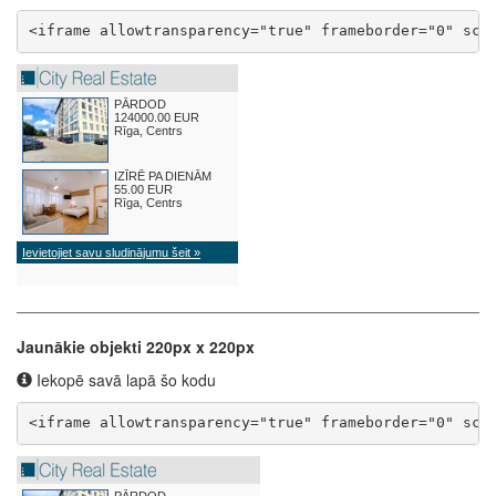
<iframe allowtransparency="true" frameborder="0" scr
Jaunākie objekti 220px x 220px
Iekopē savā lapā šo kodu
<iframe allowtransparency="true" frameborder="0" scr