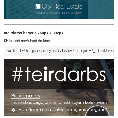
#teirdarbs baneris 750px x 392px
Iekopē savā lapā šo kodu
<a href="https://cityreal.lv/cv" target="_blank"><im