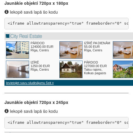
Jaunākie objekti 720px x 180px
Iekopē savā lapā šo kodu
<iframe allowtransparency="true" frameborder="0" scr
Jaunākie objekti 720px x 245px
Iekopē savā lapā šo kodu
<iframe allowtransparency="true" frameborder="0" scr