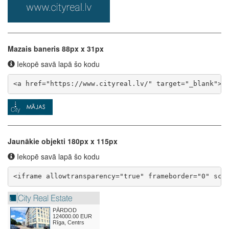
Mazais baneris 88px x 31px
Iekopē savā lapā šo kodu
<a href="https://www.cityreal.lv/" target="_blank"><
Jaunākie objekti 180px x 115px
Iekopē savā lapā šo kodu
<iframe allowtransparency="true" frameborder="0" scr