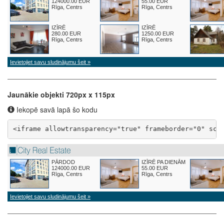
Jaunākie objekti 720px x 115px
Iekopē savā lapā šo kodu
<iframe allowtransparency="true" frameborder="0" scr