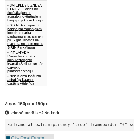
Ziņas 160px x 150px
Iekopē savā lapā šo kodu
<iframe allowtransparency="true" frameborder="0" scr