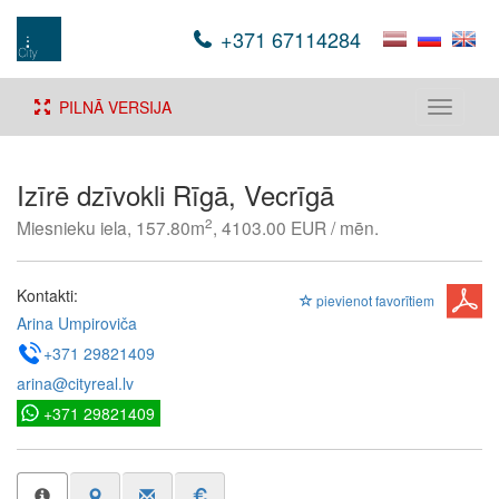
+371 67114284
PILNĀ VERSIJA
Toggle
navigati
Izīrē dzīvokli Rīgā, Vecrīgā
2
Miesnieku iela, 157.80m
, 4103.00 EUR / mēn.
Kontakti:
pievienot favorītiem
Arina Umpiroviča
+371 29821409
arina@cityreal.lv
+371 29821409