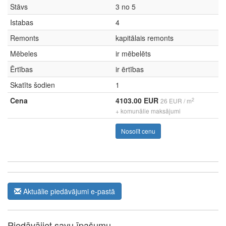
Stāvs
3 no 5
Istabas
4
Remonts
kapitālais remonts
Mēbeles
ir mēbelēts
Ērtības
ir ērtības
Skatīts šodien
1
Cena
4103.00 EUR
2
26 EUR / m
+ komunālie maksājumi
Nosolīt cenu
Aktuālie piedāvājumi e-pastā
Piedāvājiet savu īpašumu