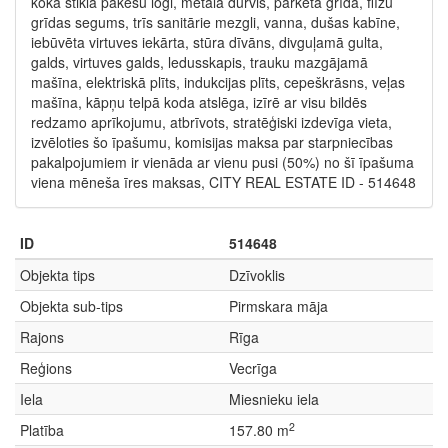
koka stikla pakešu logi, metāla durvis, parketa grīda, flīžu
grīdas segums, trīs sanitārie mezgli, vanna, dušas kabīne,
iebūvēta virtuves iekārta, stūra dīvāns, divguļamā gulta,
galds, virtuves galds, ledusskapis, trauku mazgājamā
mašīna, elektriskā plīts, indukcijas plīts, cepeškrāsns, veļas
mašīna, kāpņu telpā koda atslēga, izīrē ar visu bildēs
redzamo aprīkojumu, atbrīvots, stratēģiski izdevīga vieta,
izvēloties šo īpašumu, komisijas maksa par starpniecības
pakalpojumiem ir vienāda ar vienu pusi (50%) no šī īpašuma
viena mēneša īres maksas, CITY REAL ESTATE ID - 514648
ID
514648
Objekta tips
Dzīvoklis
Objekta sub-tips
Pirmskara māja
Rajons
Rīga
Reģions
Vecrīga
Iela
Miesnieku iela
2
Platība
157.80 m