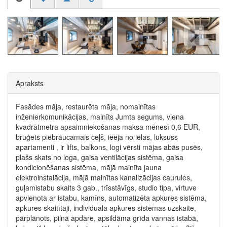
Apraksts
Fasādes māja, restaurēta māja, nomainītas
inženierkomunikācijas, mainīts Jumta segums, viena
kvadrātmetra apsaimniekošanas maksa mēnesī 0,6 EUR,
bruģēts piebraucamais ceļš, ieeja no ielas, luksuss
apartamenti , ir lifts, balkons, logi vērsti mājas abās pusēs,
plašs skats no loga, gaisa ventilācijas sistēma, gaisa
kondicionēšanas sistēma, mājā mainīta jauna
elektroinstalācija, mājā mainītas kanalizācijas caurules,
guļamistabu skaits 3 gab., trīsstāvīgs, studio tipa, virtuve
apvienota ar istabu, kamīns, automatizēta apkures sistēma,
apkures skaitītāji, individuāla apkures sistēmas uzskaite,
pārplānots, pilnā apdare, apsildāma grīda vannas istabā,