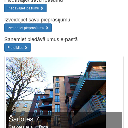
Piedāvājiet īpašumu
Izveidojiet savu pieprasījumu
Izveidojiet pieprasījumu
Saņemiet piedāvājumus e-pastā
Pieteikties
Šarlotes 7
Šarlotes iela 7, Rīga