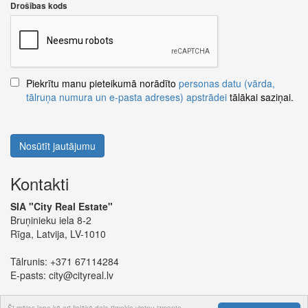
Drošības kods
Piekrītu manu pieteikumā norādīto
personas datu (vārda,
tālruņa numura un e-pasta adreses) apstrādei
tālākai saziņai.
Nosūtīt jautājumu
Kontakti
SIA "City Real Estate"
Bruņinieku iela 8-2
Rīga, Latvija, LV-1010
Tālrunis:
+371 67114284
E-pasts:
city@cityreal.lv
Šī mājas lapa kā arī lielākā daļa tīmekļa vietņu izmanto