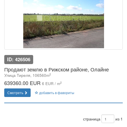
ID: 426506
Продают землю в Рижском районе, Олайне
2
Улица Тиреля, 106560m
639360.00 EUR
2
6 EUR / m
Смотреть
добавить в фавориты
страница
из 1