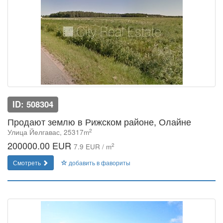
ID: 508304
Продают землю в Рижском районе, Олайне
2
Улица Йeлгавас, 25317m
200000.00 EUR
2
7.9 EUR / m
Смотреть
добавить в фавориты