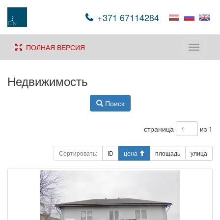
+371 67114284
ПОЛНАЯ ВЕРСИЯ
Toggle
navigati
Недвижимость
Поиск
страница
из 1
Сортировать:
ID
цена
площадь
улица