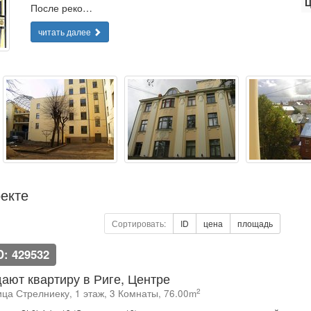
Ц
После реко…
читать далее
екте
Сортировать:
ID
цена
площадь
D: 429532
ают квартиру в Риге, Центре
2
ица Стрелниеку, 1 этаж, 3 Комнаты, 76.00m