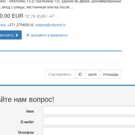
ект - Strēlnieku 13 (Стрелниеку 13), здание во дворе, реновированный
, вход с улицы, лестничная клетка после ...
0.00 EUR
2
12.76 EUR / m
ars
, +371 27065516,
edgars@cityreal.lv
мотреть
добавить в фавориты
Сортировать:
ID
цена
площадь
йте нам вопрос!
Имя
Е-мейл
Телефон