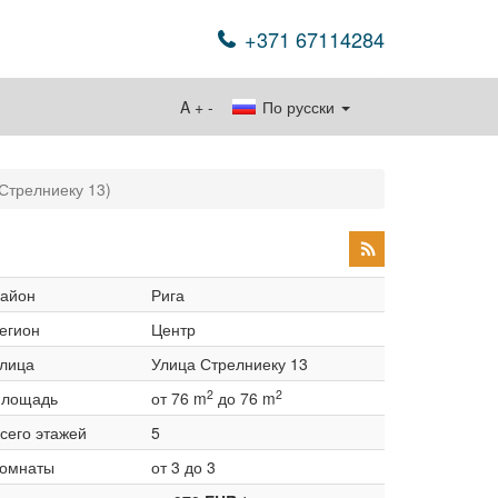
+371 67114284
A
+
-
По русски
(Стрелниеку 13)
айон
Рига
егион
Центр
лица
Улица Стрелниеку 13
2
2
лощадь
от 76 m
до 76 m
сего этажей
5
омнаты
от 3 до 3