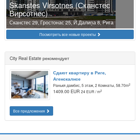
Skanstes Virsotnes (Сканстес
Вирсотнес)
Сканстес 29, Гростонас 25, Й.Далиņа 8, Рига
Посмотреть все новые проекты
City Real Estate рекомендует
Сдают квартиру в Риге,
Агенскалнсе
2
Ранькя дамбис, 5 этаж, 2 Комнаты, 58.70m
1409.00 EUR
2
24 EUR / m
Все предложения