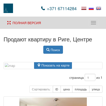
+371 67114284
ПОЛНАЯ ВЕРСИЯ
Toggle
navigati
Продают квартиру в Риге, Центре
Поиск
Показать на карте
страница
из 1
Сортировать:
ID
цена
площадь
улица