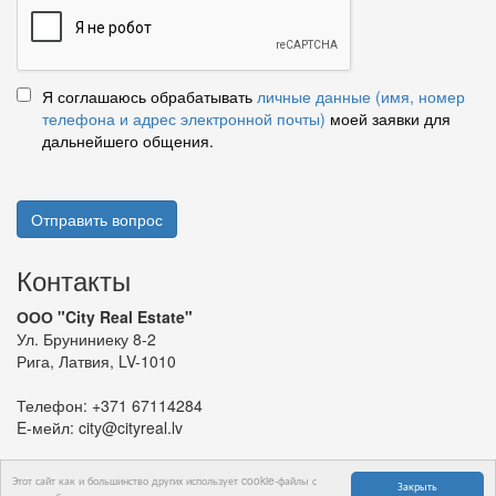
Я соглашаюсь обрабатывать
личные данные (имя, номер
телефона и адрес электронной почты)
моей заявки для
дальнейшего общения.
Отправить вопрос
Контакты
ООО "City Real Estate"
Ул. Бруниниеку 8-2
Рига, Латвия, LV-1010
Телефон:
+371 67114284
E-мейл:
city@cityreal.lv
Этот сайт как и большинство других использует cookie-файлы с
Закрыть