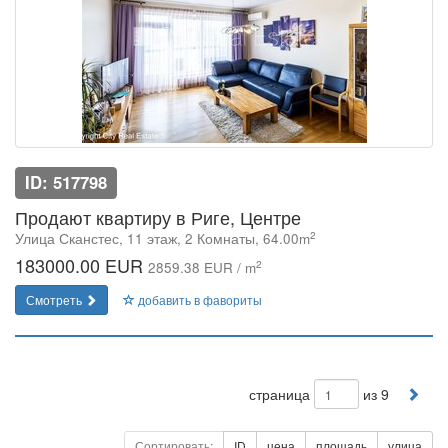
ID: 517798
Продают квартиру в Риге, Центре
2
Улица Сканстес, 11 этаж, 2 Комнаты, 64.00m
183000.00 EUR
2
2859.38 EUR / m
Смотреть
добавить в фавориты
страница
из 9
Сортировать:
ID
цена
площадь
улица