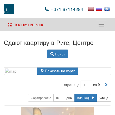
+371 67114284
ПОЛНАЯ ВЕРСИЯ
Toggle
navigati
Сдают квартиру в Риге, Центре
Поиск
Показать на карте
страница
из 9
Сортировать:
ID
цена
площадь
улица