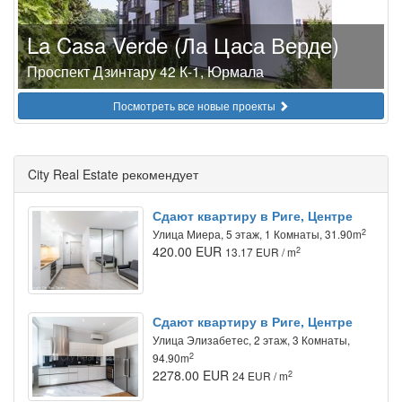
La Casa Verde (Ла Цаса Верде)
Проспект Дзинтару 42 К-1, Юрмала
Посмотреть все новые проекты
City Real Estate рекомендует
Сдают квартиру в Риге, Центре
2
Улица Миера, 5 этаж, 1 Комнаты, 31.90m
420.00 EUR
2
13.17 EUR / m
Сдают квартиру в Риге, Центре
Улица Элизабетес, 2 этаж, 3 Комнаты,
2
94.90m
2278.00 EUR
2
24 EUR / m