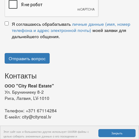
Я соглашаюсь обрабатывать
личные данные (имя, номер
телефона и адрес электронной почты)
моей заявки для
дальнейшего общения.
Отправить вопрос
Контакты
ООО "City Real Estate"
Ул. Бруниниеку 8-2
Рига, Латвия, LV-1010
Телефон:
+371 67114284
E-мейл:
city@cityreal.lv
Этот сайт как и большинство других использует cookie-файлы с
Закрыть
целью собирать анонимные данные о его посещении и