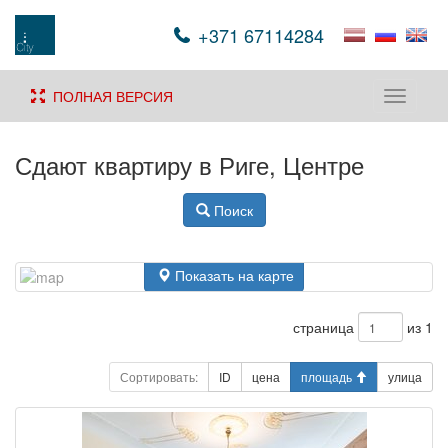
+371 67114284
ПОЛНАЯ ВЕРСИЯ
Toggle
navigati
Сдают квартиру в Риге, Центре
Поиск
Показать на карте
страница
из 1
Сортировать:
ID
цена
площадь
улица