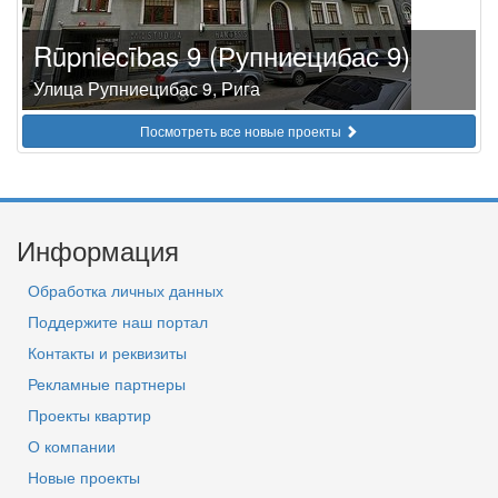
Rūpniecības 9 (Рупниецибас 9)
Улица Рупниецибас 9, Рига
Посмотреть все новые проекты
Информация
Обработка личных данных
Поддержите наш портал
Контакты и реквизиты
Рекламные партнеры
Проекты квартир
О компании
Новые проекты