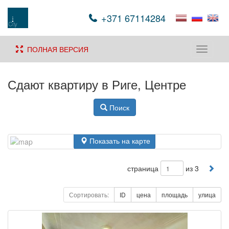
+371 67114284
ПОЛНАЯ ВЕРСИЯ
Toggle
navigati
Сдают квартиру в Риге, Центре
Поиск
Показать на карте
страница
из 3
Сортировать:
ID
цена
площадь
улица