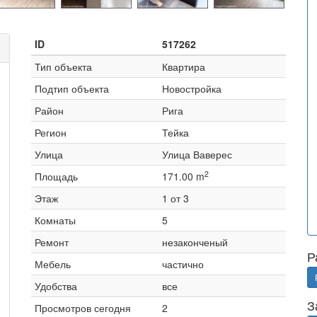
ID
517262
Тип объекта
Квартира
Подтип объекта
Новостройка
Район
Рига
Регион
Тейка
Улица
Улица Ваверес
2
Площадь
171.00 m
Этаж
1 от 3
Комнаты
5
Ремонт
незаконченый
Р
Мебель
частично
Удобства
все
З
Просмотров сегодня
2