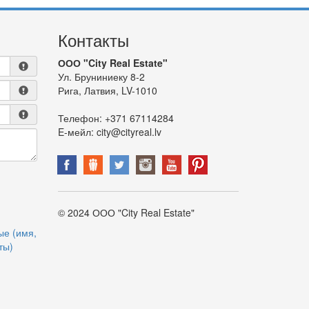
Контакты
ООО "City Real Estate"
Ул. Бруниниеку 8-2
Рига, Латвия, LV-1010
Телефон:
+371 67114284
E-мейл:
city@cityreal.lv
© 2024 ООО "City Real Estate"
ые (имя,
ты)