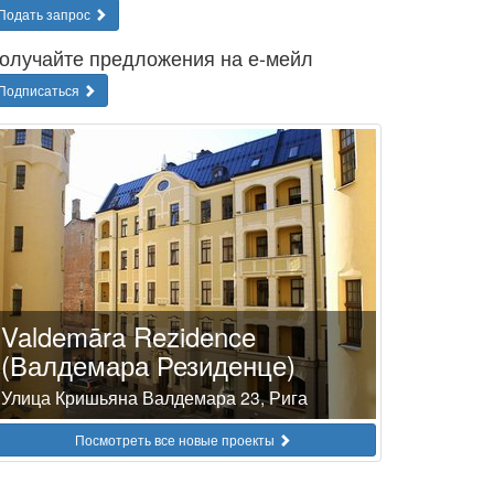
Подать запрос
олучайте предложения на е-мейл
Подписаться
Valdemāra Rezidence
(Валдемара Резиденце)
Улица Кришьяна Валдемара 23, Рига
Посмотреть все новые проекты