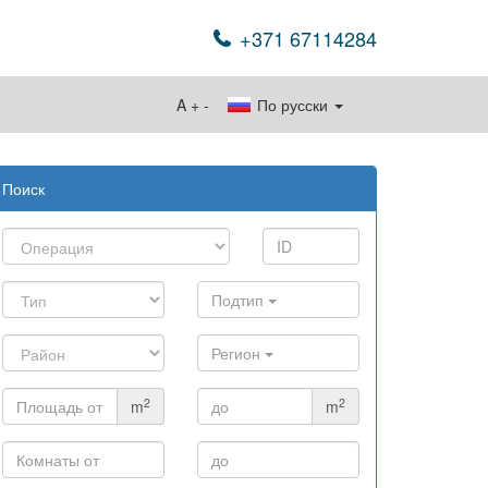
+371 67114284
A
+
-
По русски
Поиск
Подтип
Регион
2
2
m
m