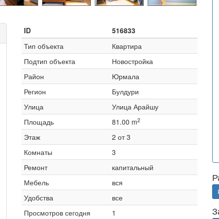
ID
516833
Тип объекта
Квартира
Подтип объекта
Новостройка
Район
Юрмала
Регион
Булдури
Улица
Улица Арайшу
2
Площадь
81.00 m
Этаж
2 от 3
Комнаты
3
Ремонт
капитальный
Р
Мебель
вся
Удобства
все
З
Просмотров сегодня
1