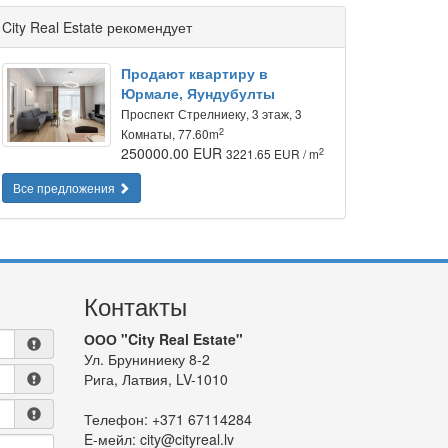
City Real Estate рекомендует
Продают квартиру в
Юрмале, Яундубулты
Проспект Стрелниеку, 3 этаж, 3
2
Комнаты, 77.60m
250000.00 EUR
2
3221.65 EUR / m
Все предложения
Контакты
ООО "City Real Estate"
Ул. Бруниниеку 8-2
Рига, Латвия, LV-1010
Телефон:
+371 67114284
E-мейл:
city@cityreal.lv