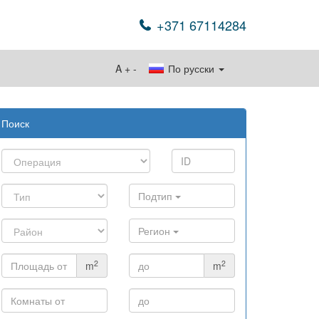
+371 67114284
A
+
-
По русски
Поиск
Подтип
Регион
2
2
m
m