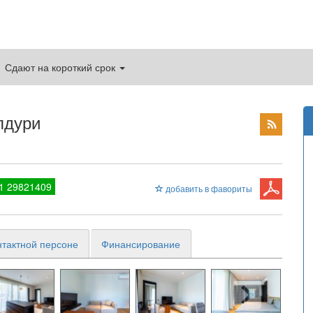
Сдают на короткий срок
лдури
1 29821409
добавить в фавориты
нтактной персоне
Финансирование