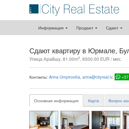
Информация
Продают
Сдают
Сдают квартиру в Юрмале, Бу
2
Улица Арайшу, 81.00m
, 6500.00 EUR / мес.
Контакты:
Arina Umpiroviča
arina@cityreal.lv
+37
Основная информация
Карта
Вопрос ко