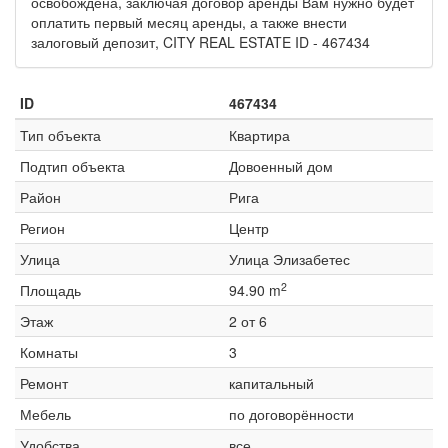
освобождена, заключая договор аренды Вам нужно будет
оплатить первый месяц аренды, а также внести
залоговый депозит, CITY REAL ESTATE ID - 467434
ID
467434
Тип объекта
Квартира
Подтип объекта
Довоенный дом
Район
Рига
Регион
Центр
Улица
Улица Элизабетес
2
Площадь
94.90 m
Этаж
2 от 6
Комнаты
3
Ремонт
капитальный
Мебель
по договорённости
Удобства
все