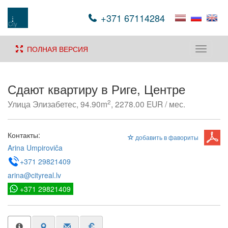
+371 67114284
ПОЛНАЯ ВЕРСИЯ
Toggle
navigati
Сдают квартиру в Риге, Центре
2
Улица Элизабетес, 94.90m
, 2278.00 EUR / мес.
Контакты:
добавить в фавориты
Arina Umpiroviča
+371 29821409
arina@cityreal.lv
+371 29821409