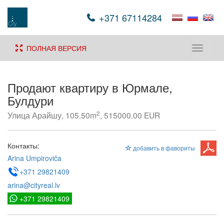
+371 67114284
ПОЛНАЯ ВЕРСИЯ
Toggle
navigati
Продают квартиру в Юрмале,
Булдури
2
Улица Арайшу, 105.50m
, 515000.00 EUR
Контакты:
добавить в фавориты
Arina Umpiroviča
+371 29821409
arina@cityreal.lv
+371 29821409