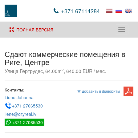
+371 67114284
ПОЛНАЯ ВЕРСИЯ
Toggle
navigati
Сдают коммерческие помещения в
Риге, Центре
2
Улица Гертрудес, 64.00m
, 640.00 EUR / мес.
Контакты:
добавить в фавориты
Liene Johanna
+371 27065530
liene@cityreal.lv
+371 27065530