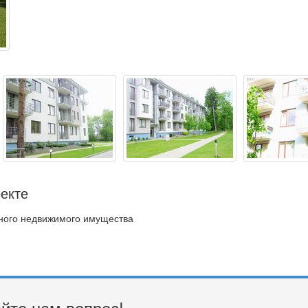
екте
дного недвижимого имущества
йте нам вопрос!