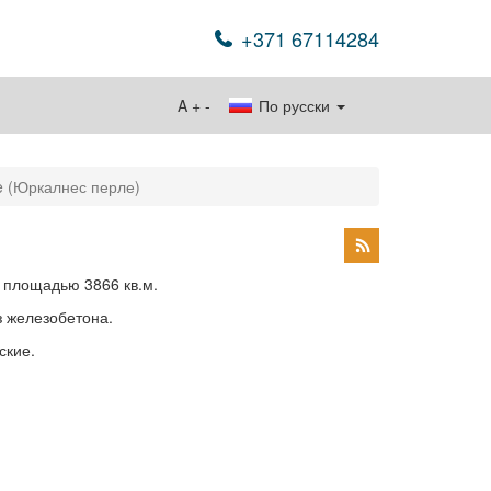
+371 67114284
A
+
-
По русски
le (Юркалнес перле)
 площадью 3866 кв.м.
з железобетона.
ские.