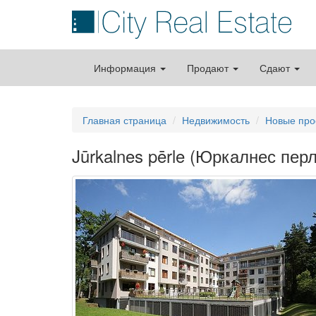
Информация
Продают
Сдают
Главная страница
Недвижимость
Новые про
Jūrkalnes pērle (Юркалнес перл