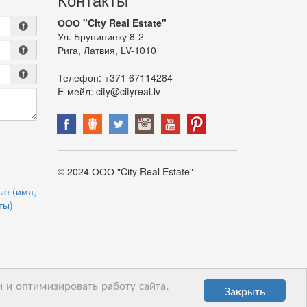
ООО "City Real Estate"
Ул. Бруниниеку 8-2
Рига, Латвия, LV-1010
Телефон:
+371 67114284
E-мейл:
city@cityreal.lv
© 2024 ООО "City Real Estate"
ые (имя,
ты)
 и оптимизировать работу сайта.
Закрыть