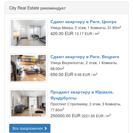
City Real Estate рекомендует
Сдают квартиру в Риге, Центре
2
Улица Миера, 5 этаж, 1 Комнаты, 31.90m
420.00 EUR
2
13.17 EUR / m
Сдают квартиру в Риге, Вецриге
Улица Вецпилсетас, 2 этаж, 1 Комнаты,
2
68.00m
650.00 EUR
2
9.56 EUR / m
Продают квартиру в Юрмале,
Яундубулты
Проспект Стрелниеку, 3 этаж, 3 Комнаты,
2
77.60m
250000.00 EUR
2
3221.65 EUR / m
Все предложения