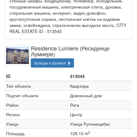
стенные шкафы, кондиционер, телевизор, холодильник,
посудомоечная машина, электрическая плита, духовка,
стиральная машина, интернет, видео домофон,
круглосуточная охрана, лестничная клетка на кодовом
замке, освобождена, стратегически выгодное место, CITY
REAL ESTATE ID - 513545
Residence Lumiere (Ресиденце
Лумиере)
Больше о проекте
ID
513545
Тип объекта
Квартира
Подтип объекта
Довоенный дом
Район
Рига
Регион
Центр
Улица
Улица Рупниецибас
2
Площадь
128.10 m