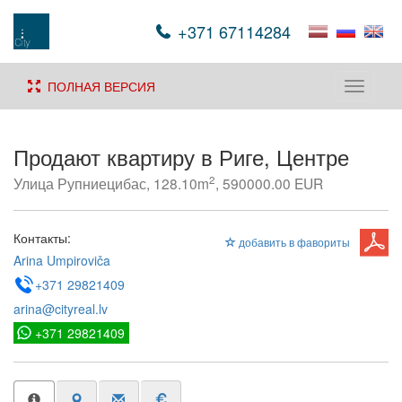
+371 67114284
ПОЛНАЯ ВЕРСИЯ
Toggle
navigati
Продают квартиру в Риге, Центре
2
Улица Рупниецибас, 128.10m
, 590000.00 EUR
Контакты:
добавить в фавориты
Arina Umpiroviča
+371 29821409
arina@cityreal.lv
+371 29821409