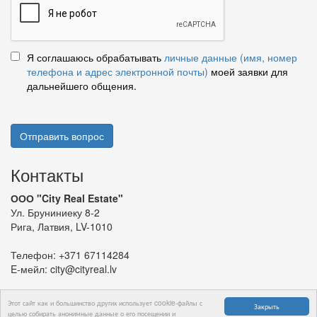
Я соглашаюсь обрабатывать
личные данные (имя, номер
телефона и адрес электронной почты)
моей заявки для
дальнейшего общения.
Отправить вопрос
Контакты
ООО "City Real Estate"
Ул. Бруниниеку 8-2
Рига, Латвия, LV-1010
Телефон:
+371 67114284
E-мейл:
city@cityreal.lv
Этот сайт как и большинство других использует cookie-файлы с
Закрыть
целью собирать анонимные данные о его посещении и