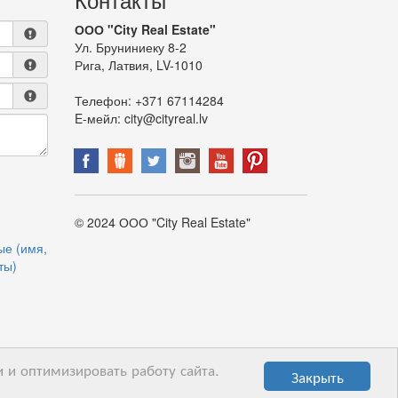
ООО "City Real Estate"
Ул. Бруниниеку 8-2
Рига, Латвия, LV-1010
Телефон:
+371 67114284
E-мейл:
city@cityreal.lv
© 2024 ООО "City Real Estate"
ые (имя,
ты)
 и оптимизировать работу сайта.
Закрыть