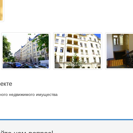
екте
дного недвижимого имущества
йте нам вопрос!