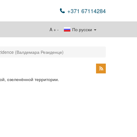
+371 67114284
A
+
-
По русски
zidence (Валдемара Резиденце)
ой, озеленённой территории.