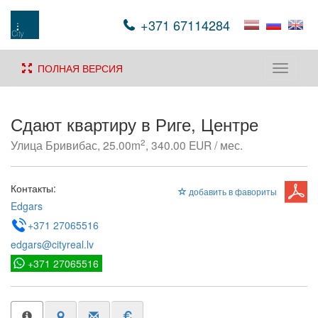
+371 67114284
ПОЛНАЯ ВЕРСИЯ
Toggle
navigati
Сдают квартиру в Риге, Центре
2
Улица Бривибас, 25.00m
, 340.00 EUR / мес.
Контакты:
добавить в фавориты
Edgars
+371 27065516
edgars@cityreal.lv
+371 27065516