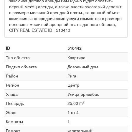
заключая договор аренды Вам нужно будет оплатить
первый месяц аренды, а также внести залоговый депозит
в размере месячной арендной платы., за данный объект
комиссия за посреднические услуги взымается в размере
половины месячной арендной платы данного объекта,
CITY REAL ESTATE ID - 510442
ID
510442
Тип объекта
Квартира
Подтип объекта
Довоенный дом
Район
Рига
Регион
Центр
Улица
Улица Бривибас
2
Площадь
25.00 m
Этаж
1 от 4
Комнаты
1
Ремонт
капитальный