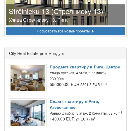
Strēlnieku 13 (Стрелниеку 13)
Улица Стрелниеку 13, Рига
Посмотреть все новые проекты
City Real Estate рекомендует
Продают квартиру в Риге, Центре
Улица Аусекля, 4 этаж, 6 Комнаты,
2
230.00m
550000.00 EUR
2
2391.3 EUR / m
Сдают квартиру в Риге,
Агенскалнсе
2
Ранькя дамбис, 5 этаж, 2 Комнаты, 58.70m
1409.00 EUR
2
24 EUR / m