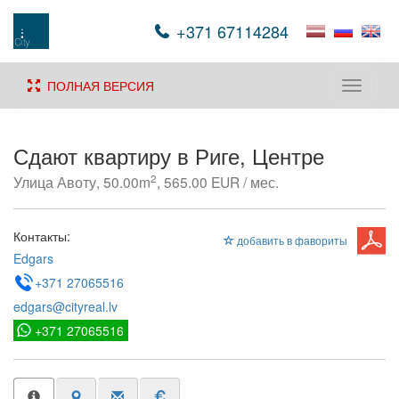
+371 67114284
ПОЛНАЯ ВЕРСИЯ
Toggle
navigati
Сдают квартиру в Риге, Центре
2
Улица Авоту, 50.00m
, 565.00 EUR / мес.
Контакты:
добавить в фавориты
Edgars
+371 27065516
edgars@cityreal.lv
+371 27065516