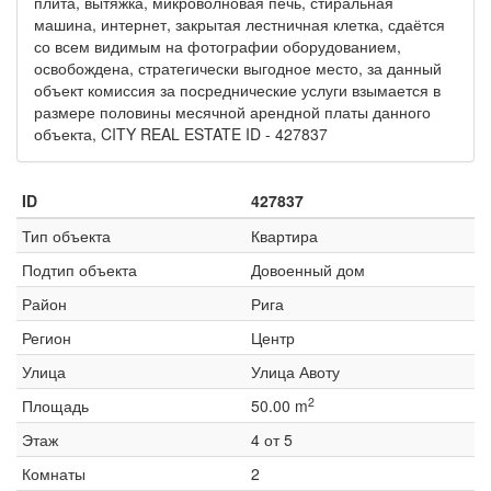
плита, вытяжка, микроволновая печь, стиральная
машина, интернет, закрытая лестничная клетка, сдаётся
со всем видимым на фотографии оборудованием,
освобождена, стратегически выгодное место, за данный
объект комиссия за посреднические услуги взымается в
размере половины месячной арендной платы данного
объекта, CITY REAL ESTATE ID - 427837
ID
427837
Тип объекта
Квартира
Подтип объекта
Довоенный дом
Район
Рига
Регион
Центр
Улица
Улица Авоту
2
Площадь
50.00 m
Этаж
4 от 5
Комнаты
2