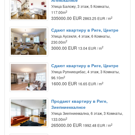
Агенскалнсе
Улица Баложу, 3 этаж, 5 Комнаты,
2
117.00m
335000.00 EUR
2
2863.25 EUR / m
Сдают квартиру в Риге, Центре
Улица Аусекля, 4 этаж, 6 Комнаты,
2
230.00m
3000.00 EUR
2
13.04 EUR / m
Сдают квартиру в Риге, Центре
Улица Рупниецибас, 4 этаж, 3 Комнаты,
2
96.10m
1600.00 EUR
2
16.65 EUR / m
Продают квартиру в Риге,
Зиепниеккалнсе
Улица Зиепниеккална, 6 этаж, 3 Комнаты,
2
133.00m
265000.00 EUR
2
1992.48 EUR / m