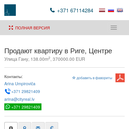
+371 67114284
ПОЛНАЯ ВЕРСИЯ
Toggle
navigati
Продают квартиру в Риге, Центре
2
Улица Гану, 138.00m
, 370000.00 EUR
Контакты:
добавить в фавориты
Arina Umpiroviča
+371 29821409
arina@cityreal.lv
+371 29821409