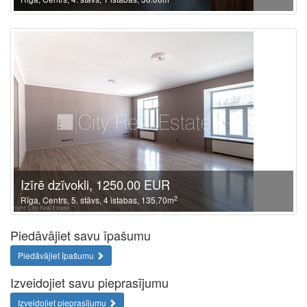
Izīrē dzīvokli, 1250.00 EUR
2
Rīga, Centrs, 5. stāvs, 4 istabas, 135.70m
Piedāvājiet savu īpašumu
Piedāvājiet īpašumu
Izveidojiet savu pieprasījumu
Izveidojiet pieprasījumu