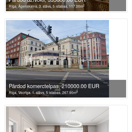
2
Rīga, Āgenskalns, 3. stāvs, 5 istabas, 117.00m
Pārdod komerctelpas, 210000.00 EUR
2
Rīga, Vecrīga, 1. stāvs, 5 istabas, 267.90m