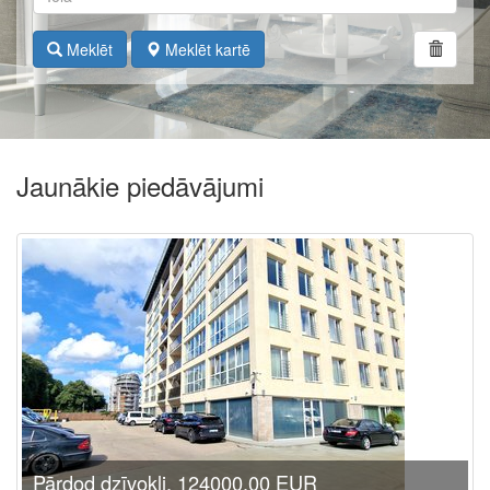
Meklēt
Meklēt kartē
Jaunākie piedāvājumi
Pārdod dzīvokli, 124000.00 EUR