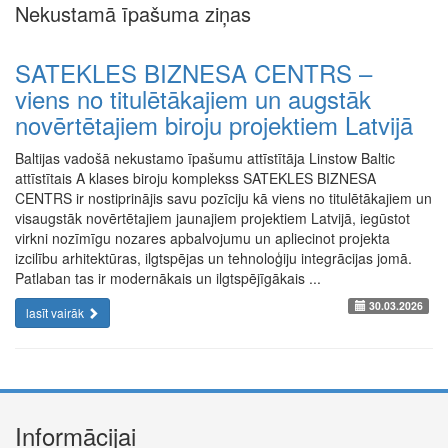
Nekustamā īpašuma ziņas
SATEKLES BIZNESA CENTRS –
viens no titulētākajiem un augstāk
novērtētajiem biroju projektiem Latvijā
Baltijas vadošā nekustamo īpašumu attīstītāja Linstow Baltic
attīstītais A klases biroju komplekss SATEKLES BIZNESA
CENTRS ir nostiprinājis savu pozīciju kā viens no titulētākajiem un
visaugstāk novērtētajiem jaunajiem projektiem Latvijā, iegūstot
virkni nozīmīgu nozares apbalvojumu un apliecinot projekta
izcilību arhitektūras, ilgtspējas un tehnoloģiju integrācijas jomā.
Patlaban tas ir modernākais un ilgtspējīgākais ...
30.03.2026
lasīt vairāk
Informācijai