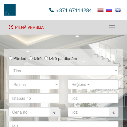
+371 67114284
PILNĀ VERSIJA
Toggle
navigati
Pārdod
Izīrē
Izīrē pa dienām
Reģions
€
€