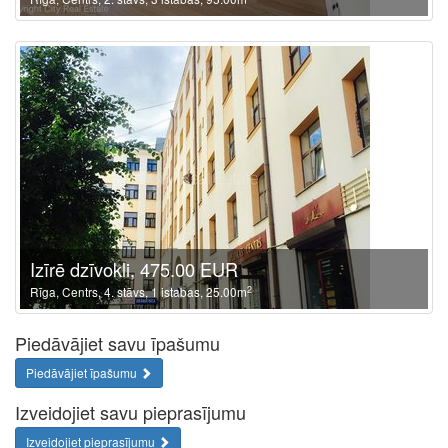
Izīrē dzīvokli, 475.00 EUR
2
Rīga, Centrs, 4. stāvs, 1 istabas, 25.00m
Piedāvājiet savu īpašumu
Piedāvājiet īpašumu
Izveidojiet savu pieprasījumu
Izveidojiet pieprasījumu