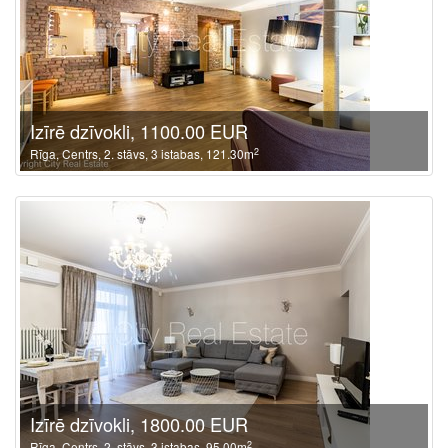
Izīrē dzīvokli, 1100.00 EUR
2
Rīga, Centrs, 2. stāvs, 3 istabas, 121.30m
Izīrē dzīvokli, 1800.00 EUR
2
Rīga, Centrs, 2. stāvs, 3 istabas, 95.00m