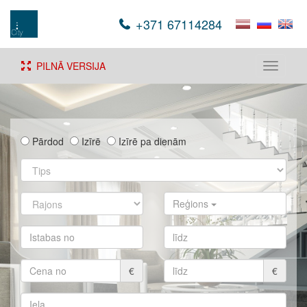
+371 67114284
PILNĀ VERSIJA
Toggle
navigati
Pārdod
Izīrē
Izīrē pa dienām
Reģions
€
€