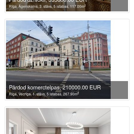
2
Rīga, Āgenskalns, 3. stāvs, 5 istabas, 117.00m
Pārdod komerctelpas, 210000.00 EUR
2
Rīga, Vecrīga, 1. stāvs, 5 istabas, 267.90m