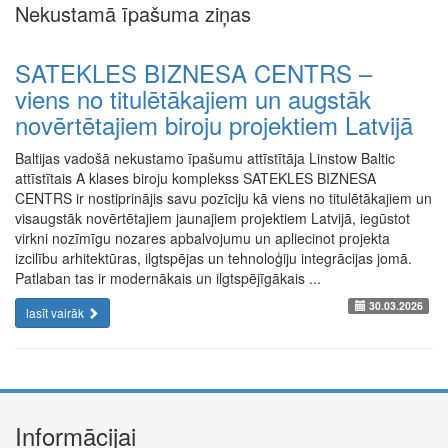
Nekustamā īpašuma ziņas
SATEKLES BIZNESA CENTRS –
viens no titulētākajiem un augstāk
novērtētajiem biroju projektiem Latvijā
Baltijas vadošā nekustamo īpašumu attīstītāja Linstow Baltic
attīstītais A klases biroju komplekss SATEKLES BIZNESA
CENTRS ir nostiprinājis savu pozīciju kā viens no titulētākajiem un
visaugstāk novērtētajiem jaunajiem projektiem Latvijā, iegūstot
virkni nozīmīgu nozares apbalvojumu un apliecinot projekta
izcilību arhitektūras, ilgtspējas un tehnoloģiju integrācijas jomā.
Patlaban tas ir modernākais un ilgtspējīgākais ...
30.03.2026
lasīt vairāk
Informācijai