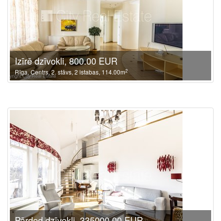
Izīrē dzīvokli, 800.00 EUR
2
Rīga, Centrs, 2. stāvs, 2 istabas, 114.00m
Pārdod dzīvokli, 335000.00 EUR