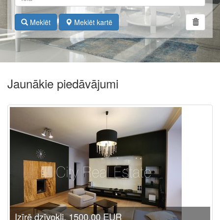
Meklēt
Meklēt kartē
Jaunākie piedāvājumi
Izīrē dzīvokli, 1500.00 EUR