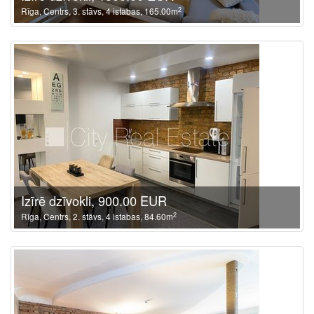
2
Rīga, Centrs, 3. stāvs, 4 istabas, 165.00m
Izīrē dzīvokli, 900.00 EUR
2
Rīga, Centrs, 2. stāvs, 4 istabas, 84.60m