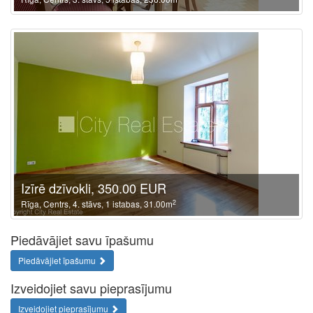
Izīrē dzīvokli, 350.00 EUR
2
Rīga, Centrs, 4. stāvs, 1 istabas, 31.00m
Piedāvājiet savu īpašumu
Piedāvājiet īpašumu
Izveidojiet savu pieprasījumu
Izveidojiet pieprasījumu