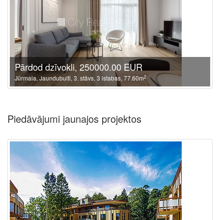
Pārdod dzīvokli, 250000.00 EUR
2
Jūrmala, Jaundubulti, 3. stāvs, 3 istabas, 77.60m
Piedāvājumi jaunajos projektos