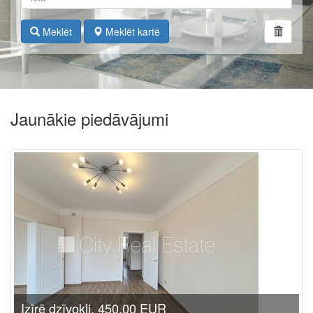
Meklēt
Meklēt kartē
Jaunākie piedāvājumi
Izīrē dzīvokli, 450.00 EUR