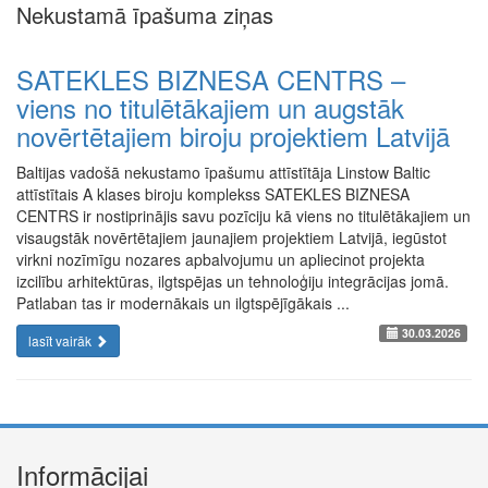
Nekustamā īpašuma ziņas
SATEKLES BIZNESA CENTRS –
viens no titulētākajiem un augstāk
novērtētajiem biroju projektiem Latvijā
Baltijas vadošā nekustamo īpašumu attīstītāja Linstow Baltic
attīstītais A klases biroju komplekss SATEKLES BIZNESA
CENTRS ir nostiprinājis savu pozīciju kā viens no titulētākajiem un
visaugstāk novērtētajiem jaunajiem projektiem Latvijā, iegūstot
virkni nozīmīgu nozares apbalvojumu un apliecinot projekta
izcilību arhitektūras, ilgtspējas un tehnoloģiju integrācijas jomā.
Patlaban tas ir modernākais un ilgtspējīgākais ...
30.03.2026
lasīt vairāk
Informācijai