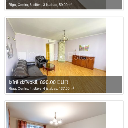
2
Rīga, Centrs, 6. stāvs, 3 istabas, 59.00m
Izīrē dzīvokli, 890.00 EUR
2
Rīga, Centrs, 4. stāvs, 4 istabas, 137.00m