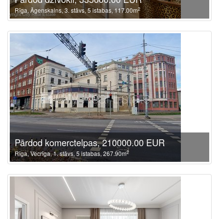
2
Rīga, Āgenskalns, 3. stāvs, 5 istabas, 117.00m
Pārdod komerctelpas, 210000.00 EUR
2
Rīga, Vecrīga, 1. stāvs, 5 istabas, 267.90m