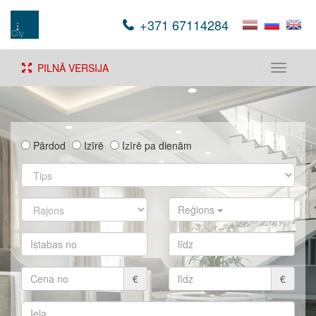
+371 67114284
PILNĀ VERSIJA
Toggle
navigati
Pārdod
Izīrē
Izīrē pa dienām
Reģions
€
€