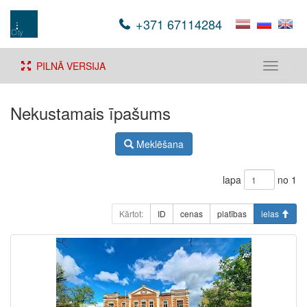
+371 67114284
PILNĀ VERSIJA
Toggle
navigati
Nekustamais īpašums
Meklēšana
lapa
no 1
Kārtot:
ID
cenas
platības
ielas