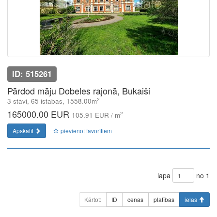
ID: 515261
Pārdod māju Dobeles rajonā, Bukaiši
2
3 stāvi, 65 istabas, 1558.00m
165000.00 EUR
2
105.91 EUR / m
Apskatīt
pievienot favorītiem
lapa
no 1
Kārtot:
ID
cenas
platības
ielas