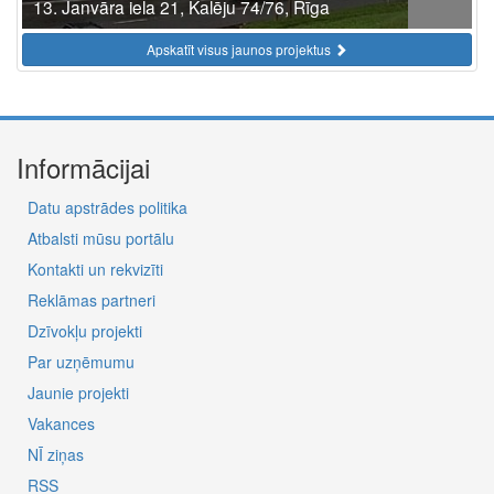
13. Janvāra iela 21, Kalēju 74/76, Rīga
Apskatīt visus jaunos projektus
Informācijai
Datu apstrādes politika
Atbalsti mūsu portālu
Kontakti un rekvizīti
Reklāmas partneri
Dzīvokļu projekti
Par uzņēmumu
Jaunie projekti
Vakances
NĪ ziņas
RSS