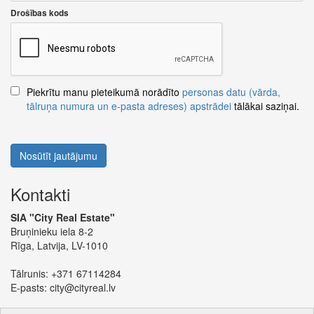
Drošības kods
Piekrītu manu pieteikumā norādīto
personas datu (vārda,
tālruņa numura un e-pasta adreses) apstrādei
tālākai saziņai.
Nosūtīt jautājumu
Kontakti
SIA "City Real Estate"
Bruņinieku iela 8-2
Rīga, Latvija, LV-1010
Tālrunis:
+371 67114284
E-pasts:
city@cityreal.lv