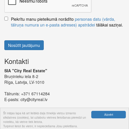
Piekrītu manu pieteikumā norādīto
personas datu (vārda,
tālruņa numura un e-pasta adreses) apstrādei
tālākai saziņai.
Nosūtīt jautājumu
Kontakti
SIA "City Real Estate"
Bruņinieku iela 8-2
Rīga, Latvija, LV-1010
Tālrunis:
+371 67114284
E-pasts:
city@cityreal.lv
Šī mājas lapa kā arī lielākā daļa tīmekļa vietņu izmanto
Aizvērt
sīkdatnes (cookies), lai uzlabotu vietnes lietošanas pieredzi un
noteiktu, kā vietne tiek lietota.
© 2024 SIA "City Real Estate"
Turpinot lietot šo vietni, ir nepieciešama Jūsu piekrišana.