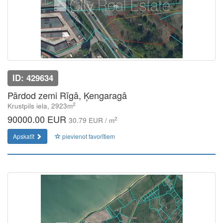
ID: 429634
Pārdod zemi Rīgā, Ķengaragā
2
Krustpils iela, 2923m
90000.00 EUR
2
30.79 EUR / m
Apskatīt
pievienot favorītiem