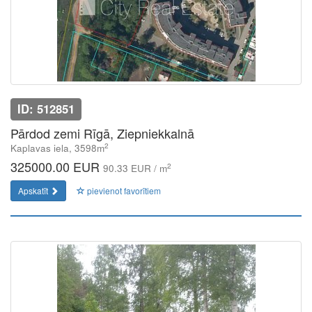
ID: 512851
Pārdod zemi Rīgā, Ziepniekkalnā
2
Kaplavas iela, 3598m
325000.00 EUR
2
90.33 EUR / m
Apskatīt
pievienot favorītiem