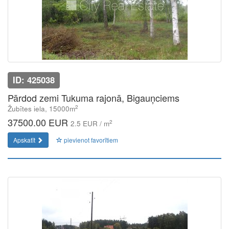
ID: 425038
Pārdod zemi Tukuma rajonā, Bigauņciems
2
Žubītes iela, 15000m
37500.00 EUR
2
2.5 EUR / m
Apskatīt
pievienot favorītiem