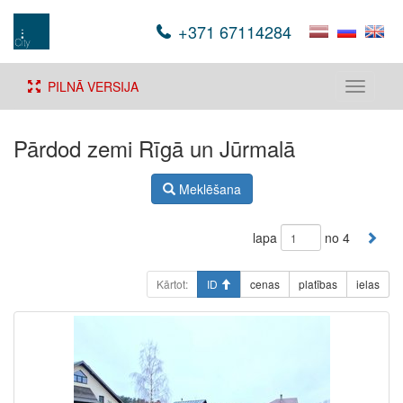
+371 67114284
PILNĀ VERSIJA
Toggle
navigati
Pārdod zemi Rīgā un Jūrmalā
Meklēšana
lapa
no 4
Kārtot:
ID
cenas
platības
ielas