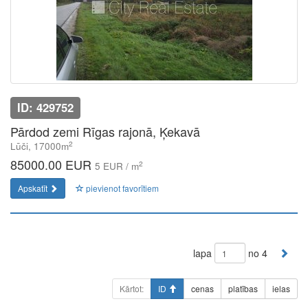
ID: 429752
Pārdod zemi Rīgas rajonā, Ķekavā
2
Lūči, 17000m
85000.00 EUR
2
5 EUR / m
Apskatīt
pievienot favorītiem
lapa
no 4
Kārtot:
ID
cenas
platības
ielas