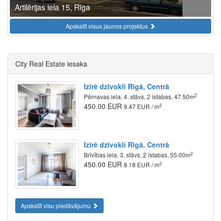
Artilērijas iela 15, Rīga
Apskatīt visus jaunos projektus
City Real Estate iesaka
Izīrē dzīvokli Rīgā, Centrā
2
Pērnavas iela, 4. stāvs, 2 istabas, 47.50m
450.00 EUR
2
9.47 EUR / m
Izīrē dzīvokli Rīgā, Centrā
2
Brīvības iela, 3. stāvs, 2 istabas, 55.00m
450.00 EUR
2
8.18 EUR / m
Apskatīt visu piedāvājumu