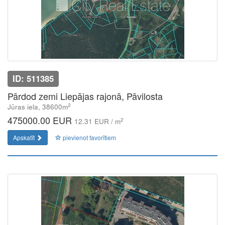
ID: 511385
Pārdod zemi Liepājas rajonā, Pāvilosta
2
Jūras iela, 38600m
475000.00 EUR
2
12.31 EUR / m
Apskatīt
pievienot favorītiem