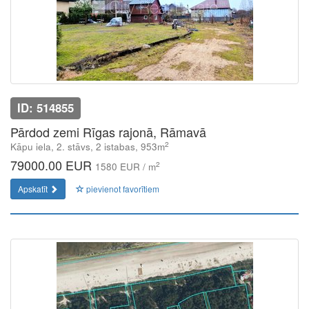
ID: 514855
Pārdod zemi Rīgas rajonā, Rāmavā
2
Kāpu iela, 2. stāvs, 2 istabas, 953m
79000.00 EUR
2
1580 EUR / m
Apskatīt
pievienot favorītiem