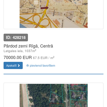
ID: 428218
Pārdod zemi Rīgā, Centrā
2
Latgales iela, 1037m
70000.00 EUR
2
67.5 EUR / m
Apskatīt
pievienot favorītiem