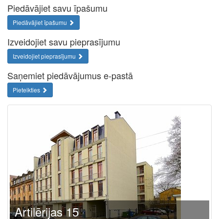
Piedāvājiet savu īpašumu
Piedāvājiet īpašumu
Izveidojiet savu pieprasījumu
Izveidojiet pieprasījumu
Saņemiet piedāvājumus e-pastā
Pieteikties
Artilērijas 15