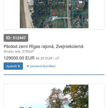
ID: 512447
Pārdod zemi Rīgas rajonā, Zvejniekciemā
2
Ainažu iela, 2783m
129000.00 EUR
2
46.35 EUR / m
Apskatīt
pievienot favorītiem