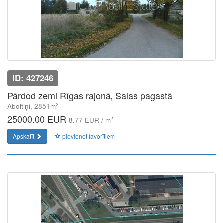
ID: 427246
Pārdod zemi Rīgas rajonā, Salas pagastā
2
Āboltiņi, 2851m
25000.00 EUR
2
8.77 EUR / m
Apskatīt
pievienot favorītiem