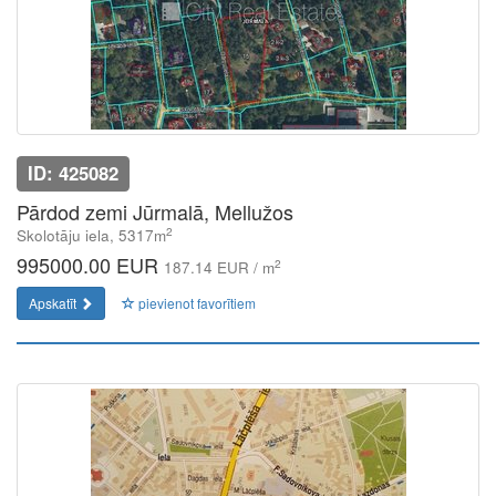
ID: 425082
Pārdod zemi Jūrmalā, Mellužos
2
Skolotāju iela, 5317m
995000.00 EUR
2
187.14 EUR / m
Apskatīt
pievienot favorītiem