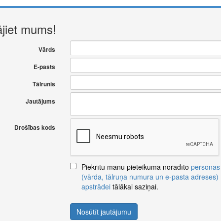
ājiet mums!
Vārds
E-pasts
Tālrunis
Jautājums
Drošības kods
Piekrītu manu pieteikumā norādīto
personas
(vārda, tālruņa numura un e-pasta adreses)
apstrādei
tālākai saziņai.
Nosūtīt jautājumu