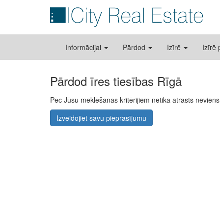
Informācijai
Pārdod
Izīrē
Izīrē
Pārdod īres tiesības Rīgā
Pēc Jūsu meklēšanas kritērijiem netika atrasts nevie
Izveidojiet savu pieprasījumu