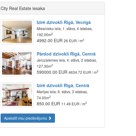
City Real Estate iesaka
Izīrē dzīvokli Rīgā, Vecrīgā
Miesnieku iela, 1. stāvs, 4 istabas,
2
192.00m
4992.00 EUR
2
26 EUR / m
Pārdod dzīvokli Rīgā, Centrā
Jeruzalemes iela, 4. stāvs, 2 istabas,
2
127.30m
590000.00 EUR
2
4634.72 EUR / m
Izīrē dzīvokli Rīgā, Centrā
Marijas iela, 6. stāvs, 3 istabas,
2
74.00m
850.00 EUR
2
11.49 EUR / m
Apskatīt visu piedāvājumu