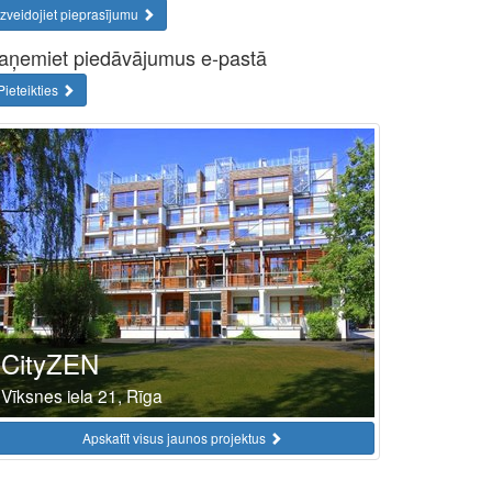
Izveidojiet pieprasījumu
aņemiet piedāvājumus e-pastā
Pieteikties
CityZEN
Vīksnes iela 21, Rīga
Apskatīt visus jaunos projektus