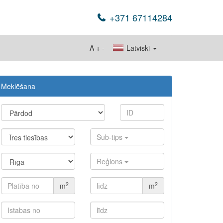
+371 67114284
A
+
-
Latviski
Meklēšana
Sub-tips
Reģions
2
2
m
m