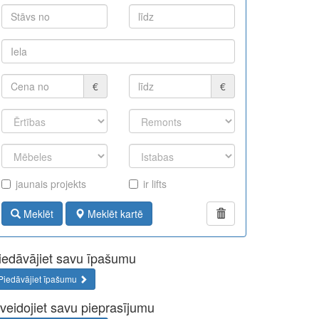
€
€
jaunais projekts
ir lifts
Meklēt
Meklēt kartē
iedāvājiet savu īpašumu
Piedāvājiet īpašumu
zveidojiet savu pieprasījumu