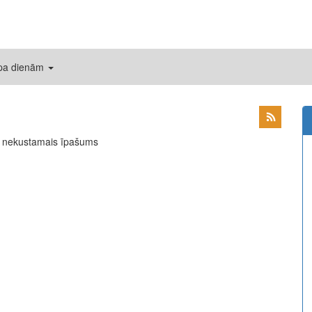
 pa dienām
ns nekustamais īpašums