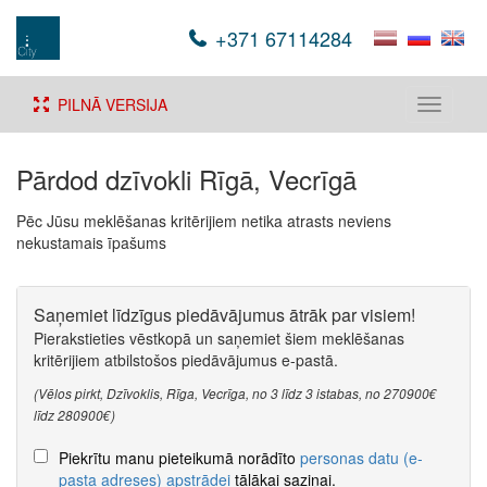
+371 67114284
PILNĀ VERSIJA
Toggle
navigati
Pārdod dzīvokli Rīgā, Vecrīgā
Pēc Jūsu meklēšanas kritērijiem netika atrasts neviens
nekustamais īpašums
Saņemiet līdzīgus piedāvājumus ātrāk par visiem!
Pierakstieties vēstkopā un saņemiet šiem meklēšanas
kritērijiem atbilstošos piedāvājumus e-pastā.
(Vēlos pirkt, Dzīvoklis, Rīga, Vecrīga, no 3 līdz 3 istabas, no 270900€
līdz 280900€)
Piekrītu manu pieteikumā norādīto
personas datu (e-
pasta adreses) apstrādei
tālākai saziņai.