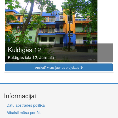
Kuldīgas 12
Kuldīgas iela 12, Jūrmala
Apskatīt visus jaunos projektus
Informācijai
Datu apstrādes politika
Atbalsti mūsu portālu