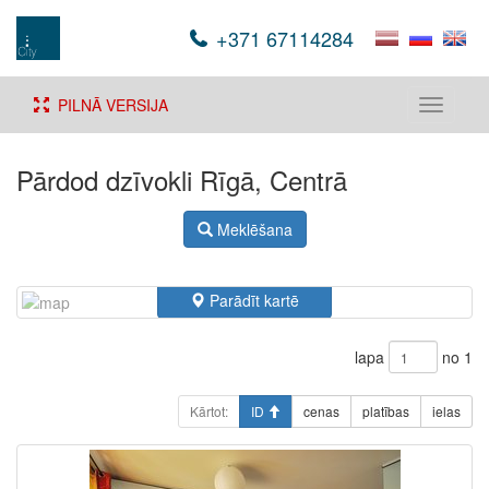
+371 67114284
PILNĀ VERSIJA
Toggle
navigati
Pārdod dzīvokli Rīgā, Centrā
Meklēšana
Parādīt kartē
lapa
no 1
Kārtot:
ID
cenas
platības
ielas