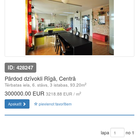
ID: 428247
Pārdod dzīvokli Rīgā, Centrā
2
Tērbatas iela, 6. stāvs, 3 istabas, 93.20m
300000.00 EUR
2
3218.88 EUR / m
Apskatīt
pievienot favorītiem
lapa
no 1