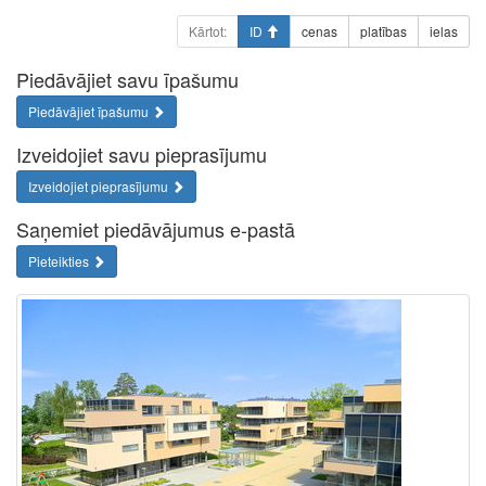
Kārtot:
ID
cenas
platības
ielas
Piedāvājiet savu īpašumu
Piedāvājiet īpašumu
Izveidojiet savu pieprasījumu
Izveidojiet pieprasījumu
Saņemiet piedāvājumus e-pastā
Pieteikties