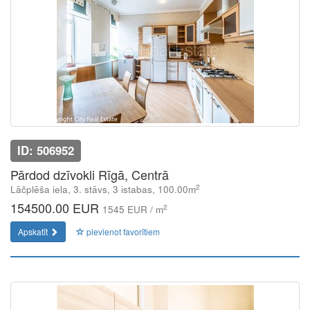
ID: 506952
Pārdod dzīvokli Rīgā, Centrā
2
Lāčplēša iela, 3. stāvs, 3 istabas, 100.00m
154500.00 EUR
2
1545 EUR / m
Apskatīt
pievienot favorītiem