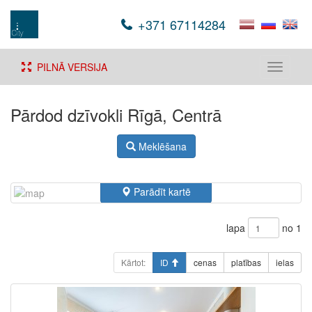
+371 67114284
PILNĀ VERSIJA
Toggle
navigati
Pārdod dzīvokli Rīgā, Centrā
Meklēšana
Parādīt kartē
lapa
no 1
Kārtot:
ID
cenas
platības
ielas