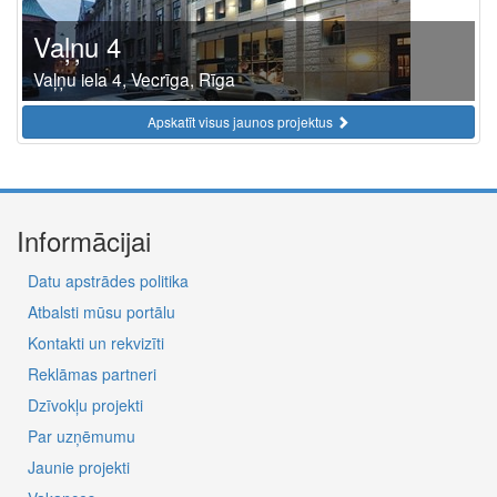
Vaļņu 4
Vaļņu iela 4, Vecrīga, Rīga
Apskatīt visus jaunos projektus
Informācijai
Datu apstrādes politika
Atbalsti mūsu portālu
Kontakti un rekvizīti
Reklāmas partneri
Dzīvokļu projekti
Par uzņēmumu
Jaunie projekti