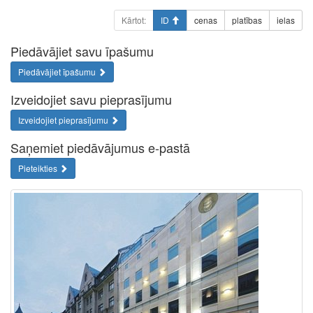
Kārtot:
ID
cenas
platības
ielas
Piedāvājiet savu īpašumu
Piedāvājiet īpašumu
Izveidojiet savu pieprasījumu
Izveidojiet pieprasījumu
Saņemiet piedāvājumus e-pastā
Pieteikties