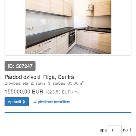
ID: 507247
Pārdod dzīvokli Rīgā, Centrā
2
Brīvības iela, 2. stāvs, 3 istabas, 85.00m
155000.00 EUR
2
1823.53 EUR / m
Apskatīt
pievienot favorītiem
lapa
no 1