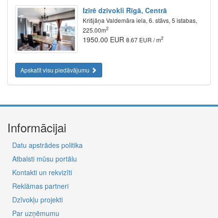
Izīrē dzīvokli Rīgā, Centrā
Krišjāņa Valdemāra iela, 6. stāvs, 5 istabas,
2
225.00m
1950.00 EUR
2
8.67 EUR / m
Apskatīt visu piedāvājumu
Informācijai
Datu apstrādes politika
Atbalsti mūsu portālu
Kontakti un rekvizīti
Reklāmas partneri
Dzīvokļu projekti
Par uzņēmumu