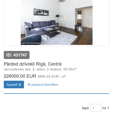
ID: 431747
Pārdod dzīvokli Rīgā, Centrā
2
Jeruzalemes iela, 2. stāvs, 2 istabas, 58.00m
226000.00 EUR
2
3896.55 EUR / m
Apskatīt
pievienot favorītiem
lapa
no 1