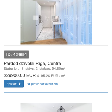
ID: 424694
Pārdod dzīvokli Rīgā, Centrā
2
Stabu iela, 3. stāvs, 2 istabas, 54.80m
229900.00 EUR
2
4195.26 EUR / m
Apskatīt
pievienot favorītiem