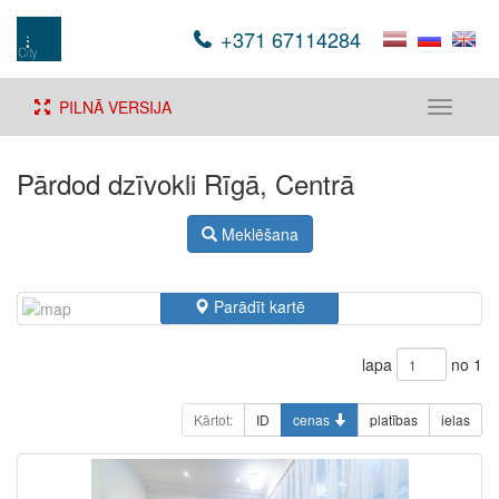
+371 67114284
PILNĀ VERSIJA
Toggle
navigati
Pārdod dzīvokli Rīgā, Centrā
Meklēšana
Parādīt kartē
lapa
no 1
Kārtot:
ID
cenas
platības
ielas