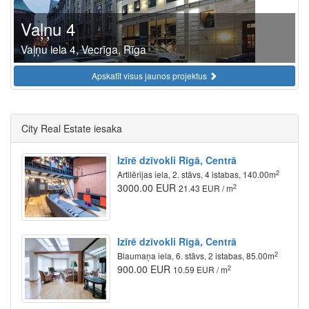
Vaļņu 4
Vaļņu iela 4, Vecrīga, Rīga
Apskatīt visus jaunos projektus
City Real Estate iesaka
Izīrē dzīvokli Rīgā, Centrā
2
Artilērijas iela, 2. stāvs, 4 istabas, 140.00m
3000.00 EUR
2
21.43 EUR / m
Izīrē dzīvokli Rīgā, Centrā
2
Blaumaņa iela, 6. stāvs, 2 istabas, 85.00m
900.00 EUR
2
10.59 EUR / m