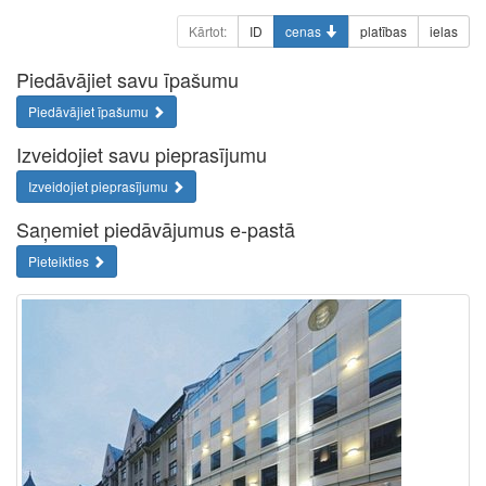
Kārtot:
ID
cenas
platības
ielas
Piedāvājiet savu īpašumu
Piedāvājiet īpašumu
Izveidojiet savu pieprasījumu
Izveidojiet pieprasījumu
Saņemiet piedāvājumus e-pastā
Pieteikties