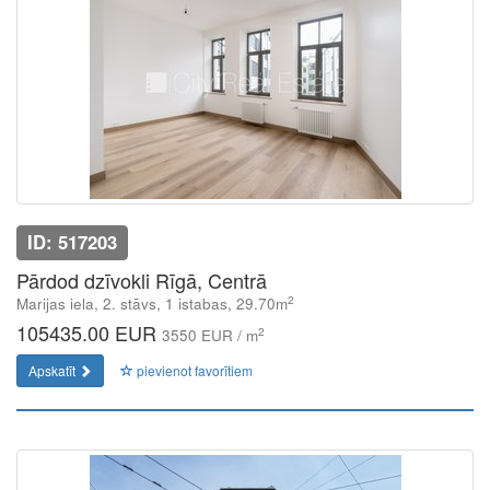
ID: 517203
Pārdod dzīvokli Rīgā, Centrā
2
Marijas iela, 2. stāvs, 1 istabas, 29.70m
105435.00 EUR
2
3550 EUR / m
Apskatīt
pievienot favorītiem