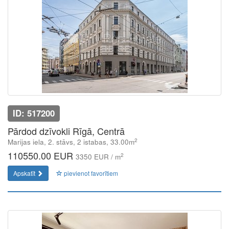
ID: 517200
Pārdod dzīvokli Rīgā, Centrā
2
Marijas iela, 2. stāvs, 2 istabas, 33.00m
110550.00 EUR
2
3350 EUR / m
Apskatīt
pievienot favorītiem