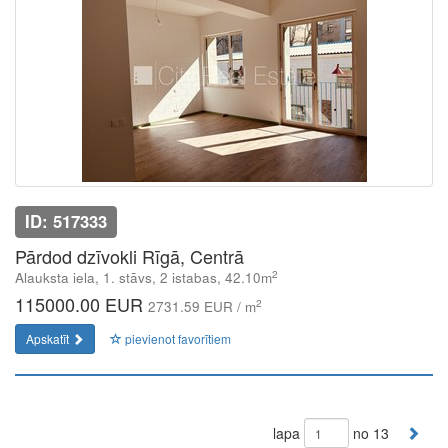
ID: 517333
Pārdod dzīvokli Rīgā, Centrā
2
Alauksta iela, 1. stāvs, 2 istabas, 42.10m
115000.00 EUR
2
2731.59 EUR / m
Apskatīt
pievienot favorītiem
lapa
no 13