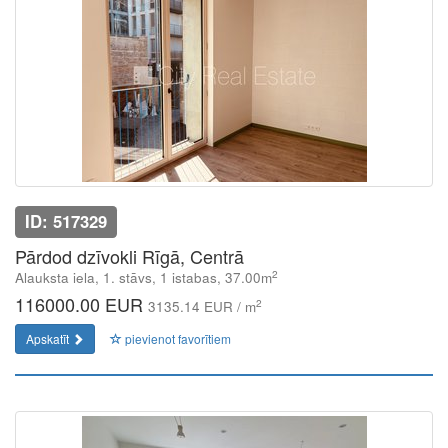
ID: 517329
Pārdod dzīvokli Rīgā, Centrā
2
Alauksta iela, 1. stāvs, 1 istabas, 37.00m
116000.00 EUR
2
3135.14 EUR / m
Apskatīt
pievienot favorītiem