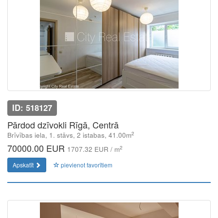
ID: 518127
Pārdod dzīvokli Rīgā, Centrā
2
Brīvības iela, 1. stāvs, 2 istabas, 41.00m
70000.00 EUR
2
1707.32 EUR / m
Apskatīt
pievienot favorītiem