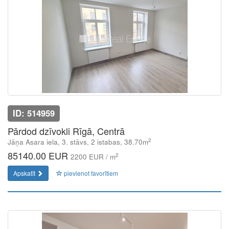
ID: 514959
Pārdod dzīvokli Rīgā, Centrā
2
Jāņa Asara iela, 3. stāvs, 2 istabas, 38.70m
85140.00 EUR
2
2200 EUR / m
Apskatīt
pievienot favorītiem