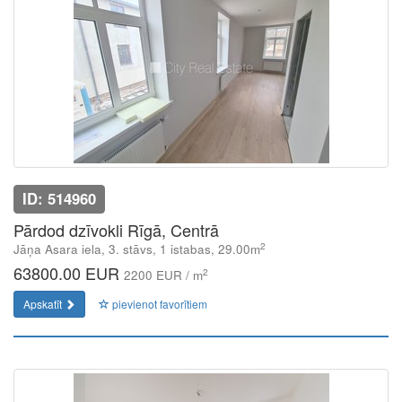
ID: 514960
Pārdod dzīvokli Rīgā, Centrā
2
Jāņa Asara iela, 3. stāvs, 1 istabas, 29.00m
63800.00 EUR
2
2200 EUR / m
Apskatīt
pievienot favorītiem