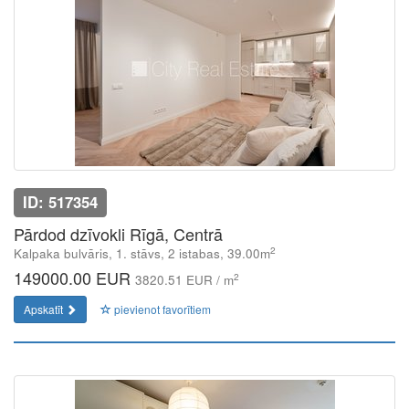
ID: 517354
Pārdod dzīvokli Rīgā, Centrā
2
Kalpaka bulvāris, 1. stāvs, 2 istabas, 39.00m
149000.00 EUR
2
3820.51 EUR / m
Apskatīt
pievienot favorītiem