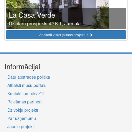
La Casa Verde
Dzintaru prospekts 42 K-1, Jūrmala
Apskatīt visus jaunos projektus
Informācijai
Datu apstrādes politika
Atbalsti mūsu portālu
Kontakti un rekvizīti
Reklāmas partneri
Dzīvokļu projekti
Par uzņēmumu
Jaunie projekti