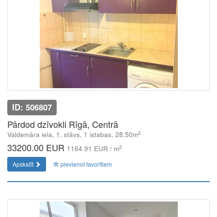
ID: 506807
Pārdod dzīvokli Rīgā, Centrā
2
Valdemāra iela, 1. stāvs, 1 istabas, 28.50m
33200.00 EUR
2
1164.91 EUR / m
Apskatīt
pievienot favorītiem