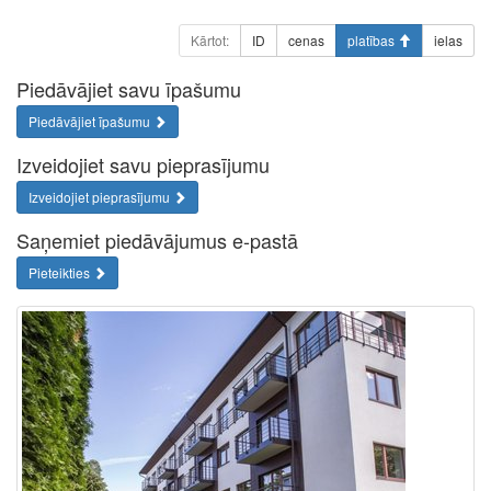
Kārtot:
ID
cenas
platības
ielas
Piedāvājiet savu īpašumu
Piedāvājiet īpašumu
Izveidojiet savu pieprasījumu
Izveidojiet pieprasījumu
Saņemiet piedāvājumus e-pastā
Pieteikties