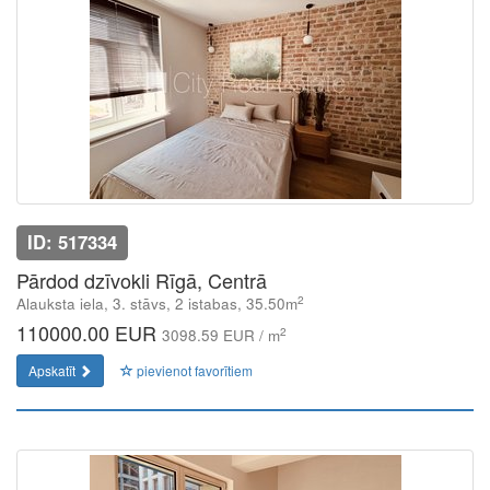
ID: 517334
Pārdod dzīvokli Rīgā, Centrā
2
Alauksta iela, 3. stāvs, 2 istabas, 35.50m
110000.00 EUR
2
3098.59 EUR / m
Apskatīt
pievienot favorītiem