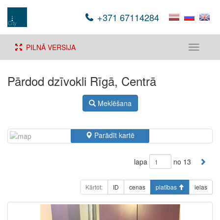
+371 67114284
PILNĀ VERSIJA
Toggle
navigati
Pārdod dzīvokli Rīgā, Centrā
Meklēšana
Parādīt kartē
lapa
no 13
Kārtot:
ID
cenas
platības
ielas