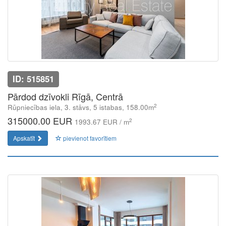
ID: 515851
Pārdod dzīvokli Rīgā, Centrā
2
Rūpniecības iela, 3. stāvs, 5 istabas, 158.00m
315000.00 EUR
2
1993.67 EUR / m
Apskatīt
pievienot favorītiem