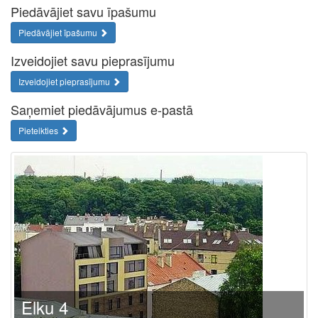
Piedāvājiet savu īpašumu
Piedāvājiet īpašumu
Izveidojiet savu pieprasījumu
Izveidojiet pieprasījumu
Saņemiet piedāvājumus e-pastā
Pieteikties
Elku 4