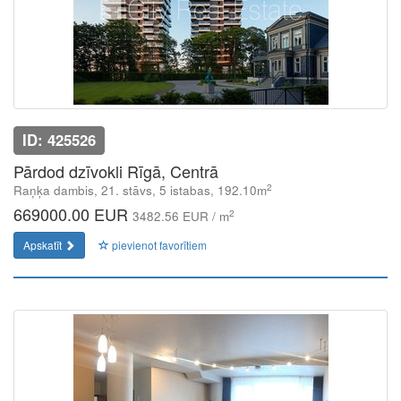
ID: 425526
Pārdod dzīvokli Rīgā, Centrā
2
Raņķa dambis, 21. stāvs, 5 istabas, 192.10m
669000.00 EUR
2
3482.56 EUR / m
Apskatīt
pievienot favorītiem