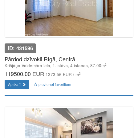
ID: 431596
Pārdod dzīvokli Rīgā, Centrā
2
Krišjāņa Valdemāra iela, 1. stāvs, 4 istabas, 87.00m
119500.00 EUR
2
1373.56 EUR / m
Apskatīt
pievienot favorītiem