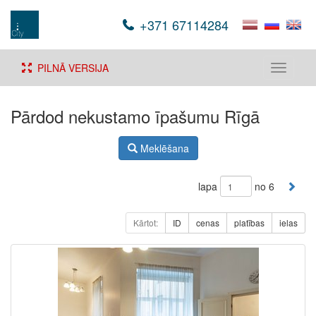
+371 67114284
PILNĀ VERSIJA
Toggle
navigati
Pārdod nekustamo īpašumu Rīgā
Meklēšana
lapa
no 6
Kārtot:
ID
cenas
platības
ielas