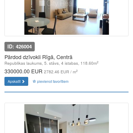
ID: 426004
Pārdod dzīvokli Rīgā, Centrā
2
Republikas laukums, 5. stāvs, 4 istabas, 118.60m
330000.00 EUR
2
2782.46 EUR / m
Apskatīt
pievienot favorītiem