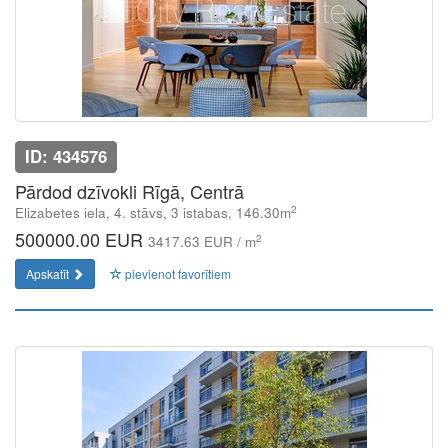
ID: 434576
Pārdod dzīvokli Rīgā, Centrā
2
Elizabetes iela, 4. stāvs, 3 istabas, 146.30m
500000.00 EUR
2
3417.63 EUR / m
Apskatīt
pievienot favorītiem