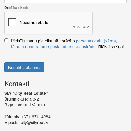
Drošības kods
Piekrītu manu pieteikumā norādīto
personas datu (vārda,
tālruņa numura un e-pasta adreses) apstrādei
tālākai saziņai.
Nosūtīt jautājumu
Kontakti
SIA "City Real Estate"
Bruņinieku iela 8-2
Rīga, Latvija, LV-1010
Tālrunis:
+371 67114284
E-pasts:
city@cityreal.lv