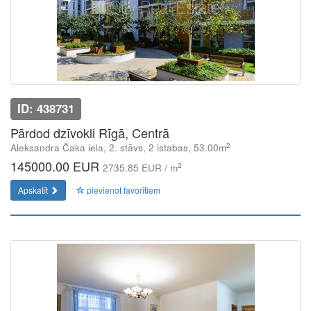
ID: 438731
Pārdod dzīvokli Rīgā, Centrā
2
Aleksandra Čaka iela, 2. stāvs, 2 istabas, 53.00m
145000.00 EUR
2
2735.85 EUR / m
Apskatīt
pievienot favorītiem