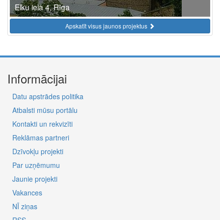
Elku iela 4, Rīga
Apskatīt visus jaunos projektus
Informācijai
Datu apstrādes politika
Atbalsti mūsu portālu
Kontakti un rekvizīti
Reklāmas partneri
Dzīvokļu projekti
Par uzņēmumu
Jaunie projekti
Vakances
NĪ ziņas