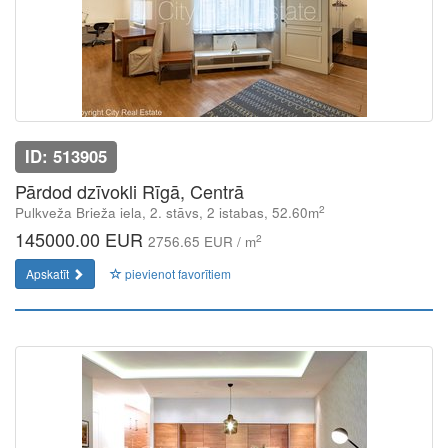
ID: 513905
Pārdod dzīvokli Rīgā, Centrā
2
Pulkveža Brieža iela, 2. stāvs, 2 istabas, 52.60m
145000.00 EUR
2
2756.65 EUR / m
Apskatīt
pievienot favorītiem