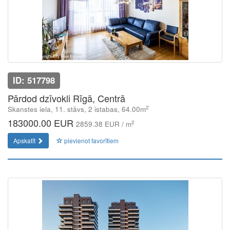
ID: 517798
Pārdod dzīvokli Rīgā, Centrā
2
Skanstes iela, 11. stāvs, 2 istabas, 64.00m
183000.00 EUR
2
2859.38 EUR / m
Apskatīt
pievienot favorītiem