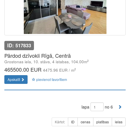
ID: 517833
Pārdod dzīvokli Rīgā, Centrā
2
Grostonas iela, 10. stāvs, 4 istabas, 104.00m
465500.00 EUR
2
4475.96 EUR / m
Apskatīt
pievienot favorītiem
lapa
no 6
Kārtot:
ID
cenas
platības
ielas