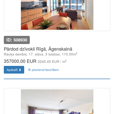
ID: 508930
Pārdod dzīvokli Rīgā, Āgenskalnā
2
Raņķa dambis, 17. stāvs, 3 istabas, 110.00m
357000.00 EUR
2
3245.45 EUR / m
Apskatīt
pievienot favorītiem