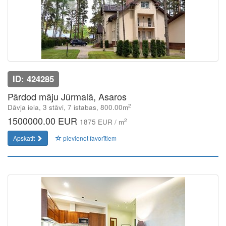
ID: 424285
Pārdod māju Jūrmalā, Asaros
2
Dāvja iela, 3 stāvi, 7 istabas, 800.00m
1500000.00 EUR
2
1875 EUR / m
Apskatīt
pievienot favorītiem