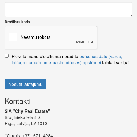
Drošības kods
Piekrītu manu pieteikumā norādīto
personas datu (vārda,
tālruņa numura un e-pasta adreses) apstrādei
tālākai saziņai.
Nosūtīt jautājumu
Kontakti
SIA "City Real Estate"
Bruņinieku iela 8-2
Rīga, Latvija, LV-1010
Tālrunis:
+371 67114284