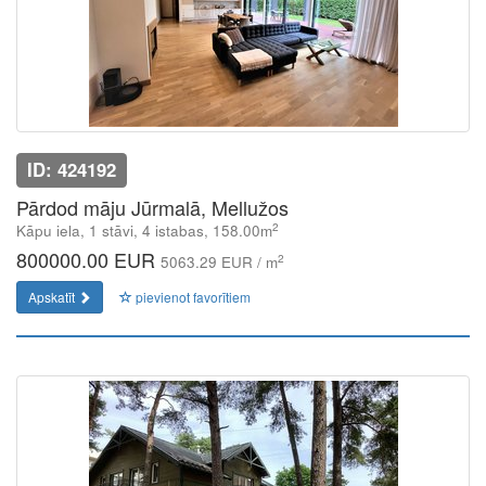
ID: 424192
Pārdod māju Jūrmalā, Mellužos
2
Kāpu iela, 1 stāvi, 4 istabas, 158.00m
800000.00 EUR
2
5063.29 EUR / m
Apskatīt
pievienot favorītiem