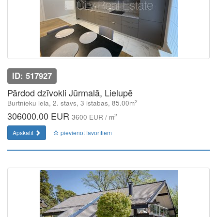
ID: 517927
Pārdod dzīvokli Jūrmalā, Lielupē
2
Burtnieku iela, 2. stāvs, 3 istabas, 85.00m
306000.00 EUR
2
3600 EUR / m
Apskatīt
pievienot favorītiem