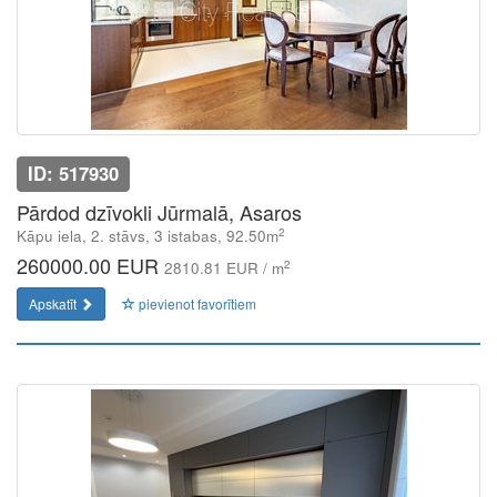
ID: 517930
Pārdod dzīvokli Jūrmalā, Asaros
2
Kāpu iela, 2. stāvs, 3 istabas, 92.50m
260000.00 EUR
2
2810.81 EUR / m
Apskatīt
pievienot favorītiem