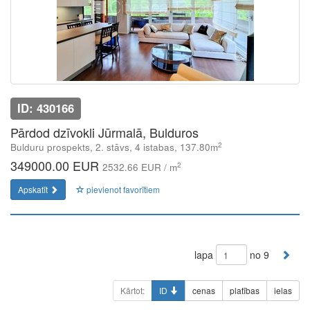
ID: 430166
Pārdod dzīvokli Jūrmalā, Bulduros
2
Bulduru prospekts, 2. stāvs, 4 istabas, 137.80m
349000.00 EUR
2
2532.66 EUR / m
Apskatīt
pievienot favorītiem
lapa
no 9
Kārtot:
ID
cenas
platības
ielas