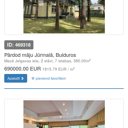
ID: 469318
Pārdod māju Jūrmalā, Bulduros
2
Mazā Jelgavas iela, 2 stāvi, 7 istabas, 380.00m
690000.00 EUR
2
1815.79 EUR / m
Apskatīt
pievienot favorītiem