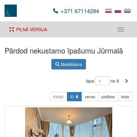
+371 67114284
PILNĀ VERSIJA
Toggle
navigati
Pārdod nekustamo īpašumu Jūrmalā
Meklēšana
lapa
no 9
Kārtot:
ID
cenas
platības
ielas