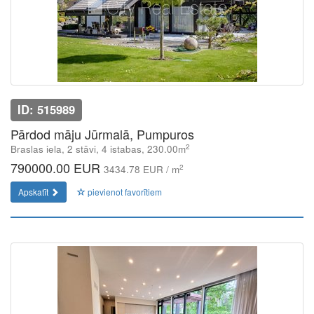
ID: 515989
Pārdod māju Jūrmalā, Pumpuros
2
Braslas iela, 2 stāvi, 4 istabas, 230.00m
790000.00 EUR
2
3434.78 EUR / m
Apskatīt
pievienot favorītiem