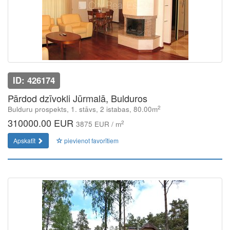
ID: 426174
Pārdod dzīvokli Jūrmalā, Bulduros
2
Bulduru prospekts, 1. stāvs, 2 istabas, 80.00m
310000.00 EUR
2
3875 EUR / m
Apskatīt
pievienot favorītiem