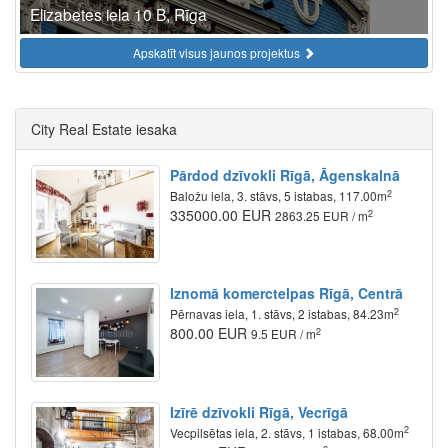
Elizabetes iela 10 B, Rīga
Apskatīt visus jaunos projektus
City Real Estate iesaka
Pārdod dzīvokli Rīgā, Āgenskalnā
2
Baložu iela, 3. stāvs, 5 istabas, 117.00m
335000.00 EUR
2
2863.25 EUR / m
Iznomā komerctelpas Rīgā, Centrā
2
Pērnavas iela, 1. stāvs, 2 istabas, 84.23m
800.00 EUR
2
9.5 EUR / m
Izīrē dzīvokli Rīgā, Vecrīgā
2
Vecpilsētas iela, 2. stāvs, 1 istabas, 68.00m