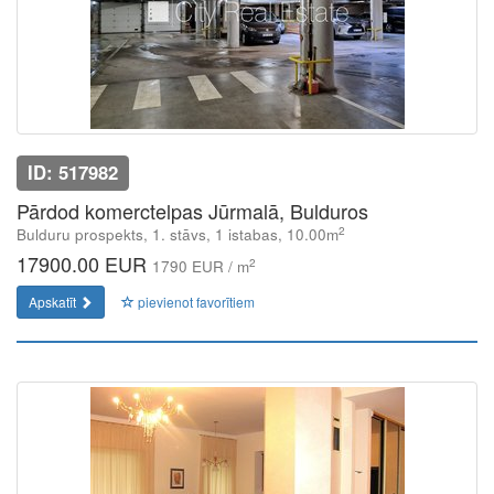
ID: 517982
Pārdod komerctelpas Jūrmalā, Bulduros
2
Bulduru prospekts, 1. stāvs, 1 istabas, 10.00m
17900.00 EUR
2
1790 EUR / m
Apskatīt
pievienot favorītiem