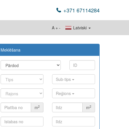
+371 67114284
A
+
-
Latviski
Meklēšana
Sub-tips
Reģions
2
2
m
m