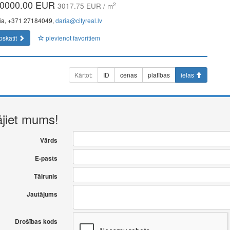
0000.00 EUR
2
3017.75 EUR / m
ia, +371 27184049,
daria@cityreal.lv
pskatīt
pievienot favorītiem
Kārtot:
ID
cenas
platības
ielas
ājiet mums!
Vārds
E-pasts
Tālrunis
Jautājums
Drošības kods