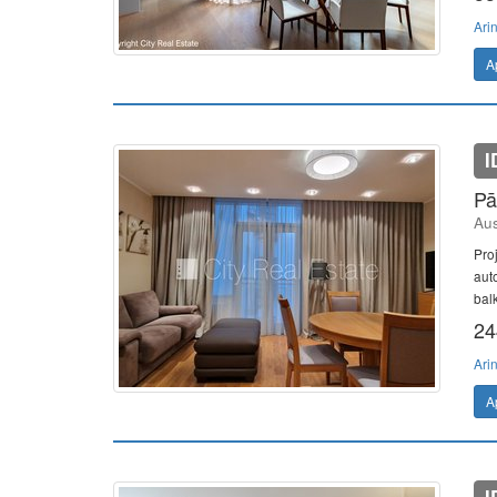
Ari
A
I
Pā
Aus
Pro
aut
balk
24
Ari
A