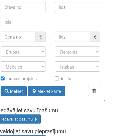
€
€
jaunais projekts
ir lifts
Meklēt
Meklēt kartē
iedāvājiet savu īpašumu
Piedāvājiet īpašumu
zveidojiet savu pieprasījumu