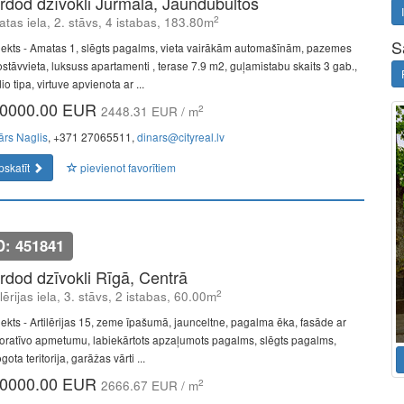
rdod dzīvokli Jūrmalā, Jaundubultos
2
tas iela, 2. stāvs, 4 istabas, 183.80m
S
jekts - Amatas 1, slēgts pagalms, vieta vairākām automašīnām, pazemes
ostāvvieta, luksuss apartamenti , terase 7.9 m2, guļamistabu skaits 3 gab.,
io tipa, virtuve apvienota ar ...
0000.00 EUR
2
2448.31 EUR / m
ārs Naglis
, +371 27065511,
dinars@cityreal.lv
pskatīt
pievienot favorītiem
D: 451841
rdod dzīvokli Rīgā, Centrā
2
ilērijas iela, 3. stāvs, 2 istabas, 60.00m
jekts - Artilērijas 15, zeme īpašumā, jaunceltne, pagalma ēka, fasāde ar
oratīvo apmetumu, labiekārtots apzaļumots pagalms, slēgts pagalms,
gota teritorija, garāžas vārti ...
0000.00 EUR
2
2666.67 EUR / m