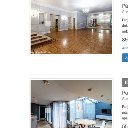
Pā
Aus
Pro
dek
aut
89
Ari
A
I
Pā
Aus
Pro
māj
apsa
55