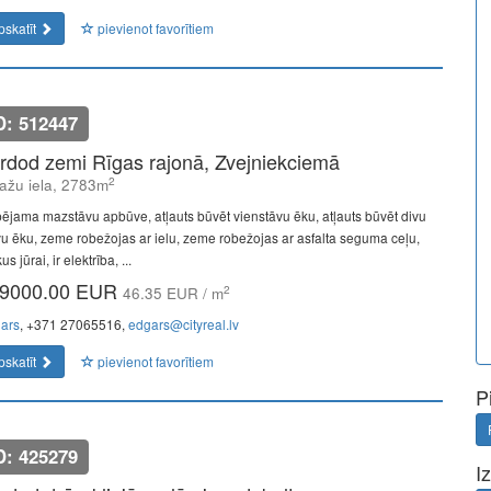
pskatīt
pievienot favorītiem
D: 512447
rdod zemi Rīgas rajonā, Zvejniekciemā
2
ažu iela, 2783m
pējama mazstāvu apbūve, atļauts būvēt vienstāvu ēku, atļauts būvēt divu
vu ēku, zeme robežojas ar ielu, zeme robežojas ar asfalta seguma ceļu,
us jūrai, ir elektrība, ...
9000.00 EUR
2
46.35 EUR / m
ars
, +371 27065516,
edgars@cityreal.lv
pskatīt
pievienot favorītiem
P
D: 425279
I