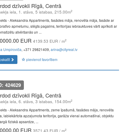
rdod dzīvokli Rīgā, Centrā
2
ekļa iela, 1. stāvs, 5 istabas, 215.00m
jekts - Aleksandra Appartments, fasādes māja, renovēta māja, fasāde ar
oratīvo apmetumu, slēgts pagalms, teritorijas iebrauktuves vārti aprīkoti ar
omatizētu atvēršanās un ...
0000.00 EUR
2
4139.53 EUR / m
na Umpiroviča
, +371 29821409,
arina@cityreal.lv
pskatīt
pievienot favorītiem
D: 424629
rdod dzīvokli Rīgā, Centrā
2
ekļa iela, 6. stāvs, 3 istabas, 154.00m
jekts - Aleksandra Appartments, zeme īpašumā, fasādes māja, renovēta
a, labiekārtota apzaļumota teritorija, garāža vienai automašīnai, objektu
rgā fiziskā apsardze, ...
0000.00 EUR
2
3571.43 EUR / m