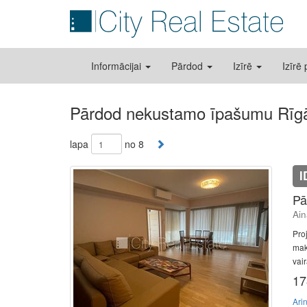
Informācijai
Pārdod
Izīrē
Izīrē
Pārdod nekustamo īpašumu Rīgā
lapa
no 8
I
Pā
Ain
Pro
mak
vai
17
Ari