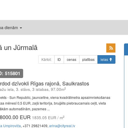
 pa dienām
 un Jūrmalā
Kārtot:
ID
cenas
platības
ielas
D: 515801
rdod dzīvokli Rīgas rajonā, Saulkrastos
2
ažu iela, 3. stāvs, 3 istabas, 97.00m
jekts - Sun Republic, jaunceltne, viena kvadrātmetra apsaimniekošanas
sa mēnesī 0,5 EUR, zaļā teritorija, bruģēts piebraucamais ceļš, vieta
rākām automašīnām, pazemes ...
8000.00 EUR
2
1835.05 EUR / m
na Umpiroviča
, +371 29821409,
arina@cityreal.lv