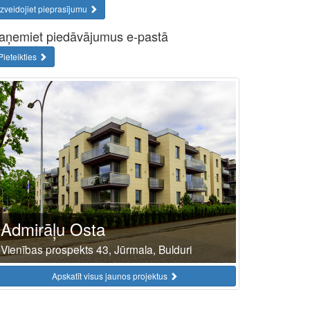
Izveidojiet pieprasījumu
aņemiet piedāvājumus e-pastā
Pieteikties
Admirāļu Osta
Vienības prospekts 43, Jūrmala, Bulduri
Apskatīt visus jaunos projektus