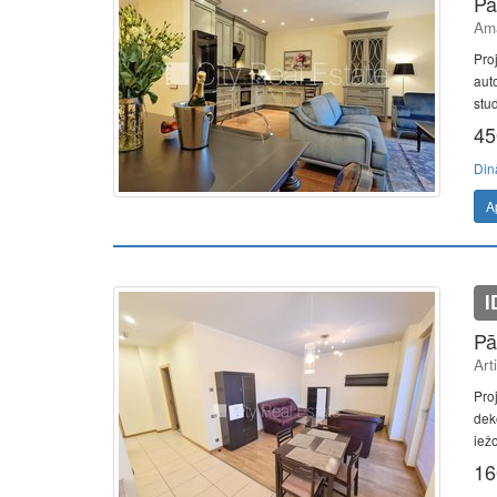
Pā
Ama
Pro
aut
stud
45
Din
A
I
Pā
Art
Pro
dek
iežo
16