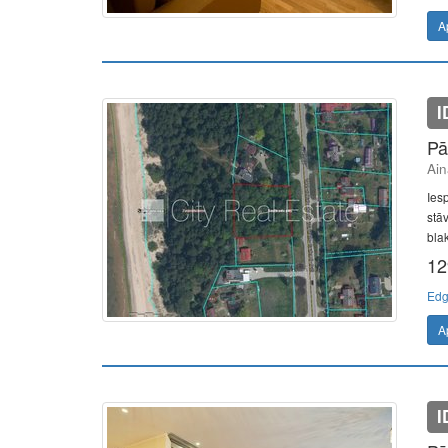
A
I
Pā
Ain
Ies
stā
blak
12
Edg
A
I