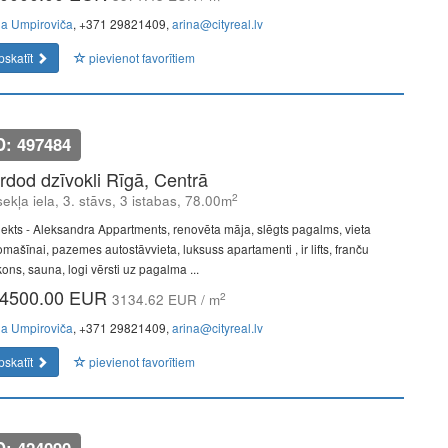
na Umpiroviča
, +371 29821409,
arina@cityreal.lv
pskatīt
pievienot favorītiem
D: 497484
rdod dzīvokli Rīgā, Centrā
2
ekļa iela, 3. stāvs, 3 istabas, 78.00m
jekts - Aleksandra Appartments, renovēta māja, slēgts pagalms, vieta
omašīnai, pazemes autostāvvieta, luksuss apartamenti , ir lifts, franču
ons, sauna, logi vērsti uz pagalma ...
4500.00 EUR
2
3134.62 EUR / m
na Umpiroviča
, +371 29821409,
arina@cityreal.lv
pskatīt
pievienot favorītiem