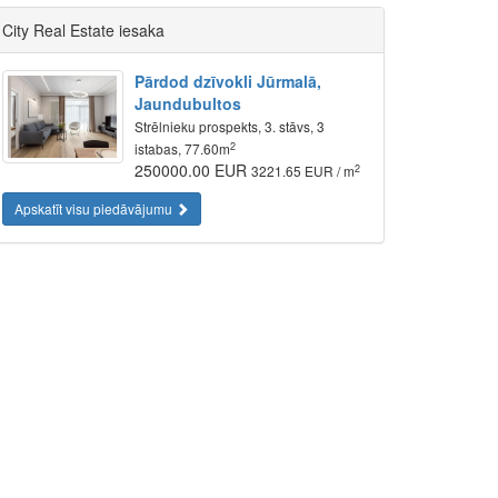
City Real Estate iesaka
Pārdod dzīvokli Jūrmalā,
Jaundubultos
Strēlnieku prospekts, 3. stāvs, 3
2
istabas, 77.60m
250000.00 EUR
2
3221.65 EUR / m
Apskatīt visu piedāvājumu