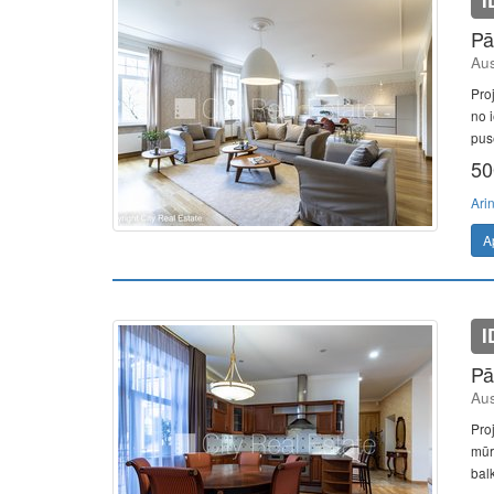
I
Pā
Aus
Pro
no i
pusē
50
Ari
A
I
Pā
Aus
Pro
mūra
balk