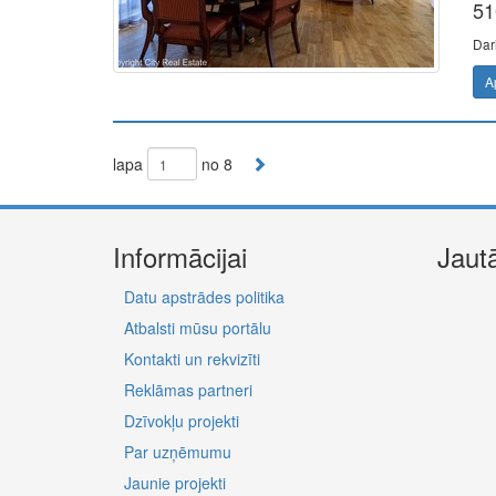
51
Dar
A
lapa
no 8
Informācijai
Jaut
Datu apstrādes politika
Atbalsti mūsu portālu
Kontakti un rekvizīti
Reklāmas partneri
Dzīvokļu projekti
Par uzņēmumu
Jaunie projekti