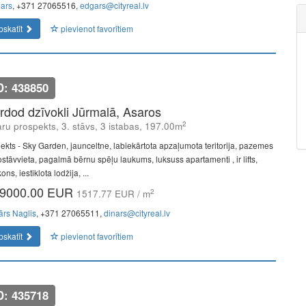
ars
, +371 27065516,
edgars@cityreal.lv
pskatīt
pievienot favorītiem
D: 438850
rdod dzīvokli Jūrmalā, Asaros
2
ru prospekts, 3. stāvs, 3 istabas, 197.00m
jekts - Sky Garden, jaunceltne, labiekārtota apzaļumota teritorija, pazemes
ostāvvieta, pagalmā bērnu spēļu laukums, luksuss apartamenti , ir lifts,
ons, iestiklota lodžija, ...
9000.00 EUR
2
1517.77 EUR / m
ārs Naglis
, +371 27065511,
dinars@cityreal.lv
pskatīt
pievienot favorītiem
D: 435718