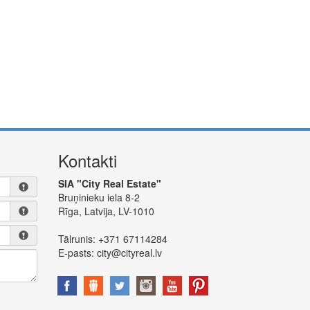
Kontakti
SIA "City Real Estate"
Bruņinieku iela 8-2
Rīga, Latvija, LV-1010
Tālrunis:
+371 67114284
E-pasts:
city@cityreal.lv