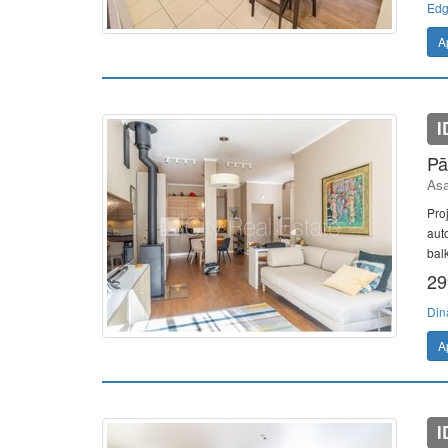
Edg
A
I
Pā
Asa
Pro
aut
balk
29
Din
A
I