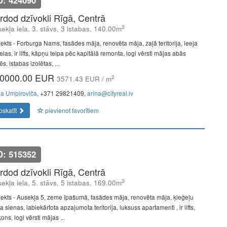
D: 424090
rdod dzīvokli Rīgā, Centrā
2
ekļa iela, 3. stāvs, 3 istabas, 140.00m
jekts - Forburga Nams, fasādes māja, renovēta māja, zaļā teritorija, ieeja
elas, ir lifts, kāpņu telpa pēc kapitālā remonta, logi vērsti mājas abās
s, istabas izolētas, ...
0000.00 EUR
2
3571.43 EUR / m
na Umpiroviča
, +371 29821409,
arina@cityreal.lv
pskatīt
pievienot favorītiem
D: 515352
rdod dzīvokli Rīgā, Centrā
2
ekļa iela, 5. stāvs, 5 istabas, 169.00m
jekts - Ausekļa 5, zeme īpašumā, fasādes māja, renovēta māja, ķieģeļu
 sienas, labiekārtota apzaļumota teritorija, luksuss apartamenti , ir lifts,
ons, logi vērsti mājas ...