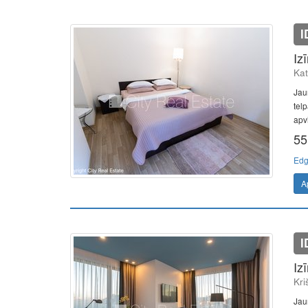
I
Iz
Kat
Jau
telp
apvi
55
Edg
A
I
Iz
Kri
Jaun