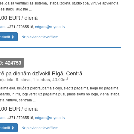
s, gaisa ventilācijas sistēma, istaba izolēta, studio tipa, virtuve apvienota
iesistabu, augstie ...
.00 EUR / dienā
ars
, +371 27065516,
edgars@cityreal.lv
pskatīt
pievienot favorītiem
D: 424753
īrē pa dienām dzīvokli Rīgā, Centrā
2
oļu iela, 6. stāvs, 1 istabas, 43.00m
alma ēka, bruģēts piebraucamais ceļš, slēgts pagalms, ieeja no pagalma,
ards, ir lifts, logi vērsti uz pagalma pusi, plašs skats no loga, viena istaba
ēta, virtuve, centrālā ...
.00 EUR / dienā
ars
, +371 27065516,
edgars@cityreal.lv
pskatīt
pievienot favorītiem