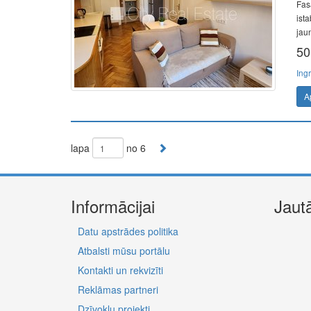
Fas
ista
jaun
50
Ing
A
lapa
no 6
Informācijai
Jaut
Datu apstrādes politika
Atbalsti mūsu portālu
Kontakti un rekvizīti
Reklāmas partneri
Dzīvokļu projekti