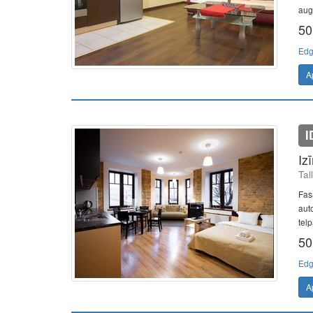
augs
50
Edg
A
I
Iz
Tal
Fasā
aut
tel
50
Edg
A