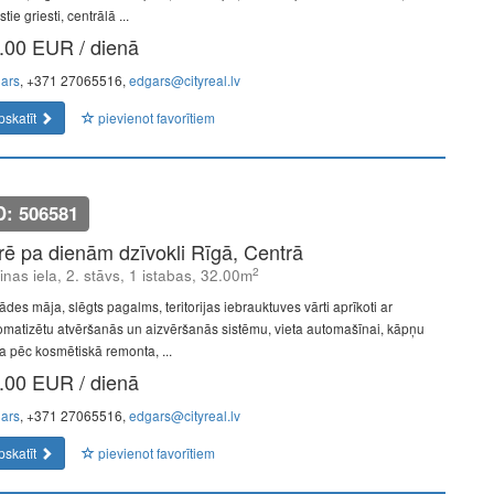
tie griesti, centrālā ...
.00 EUR / dienā
ars
, +371 27065516,
edgars@cityreal.lv
pskatīt
pievienot favorītiem
D: 506581
īrē pa dienām dzīvokli Rīgā, Centrā
2
linas iela, 2. stāvs, 1 istabas, 32.00m
des māja, slēgts pagalms, teritorijas iebrauktuves vārti aprīkoti ar
omatizētu atvēršanās un aizvēršanās sistēmu, vieta automašīnai, kāpņu
pa pēc kosmētiskā remonta, ...
.00 EUR / dienā
ars
, +371 27065516,
edgars@cityreal.lv
pskatīt
pievienot favorītiem