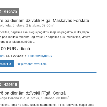
D: 512873
īrē pa dienām dzīvokli Rīgā, Maskavas Forštatē
2
oļu iela, 3. stāvs, 2 istabas, 39.00m
nceltne, pagalma ēka, slēgts pagalms, ieeja no pagalma, ir lifts, kāpņu
a pēc kapitālā remonta, logi vērsti uz pagalma pusi, studio tipa, virtuve
enota ar istabu, centrālā ...
.00 EUR / dienā
ars
, +371 27065516,
edgars@cityreal.lv
pskatīt
pievienot favorītiem
D: 429616
īrē pa dienām dzīvokli Rīgā, Centrā
2
šjāņa Barona iela, 3. stāvs, 1 istabas, 35.00m
celtne, ieeja no ielas, luksuss apartamenti , ir lifts, logi vērsti mājas abās