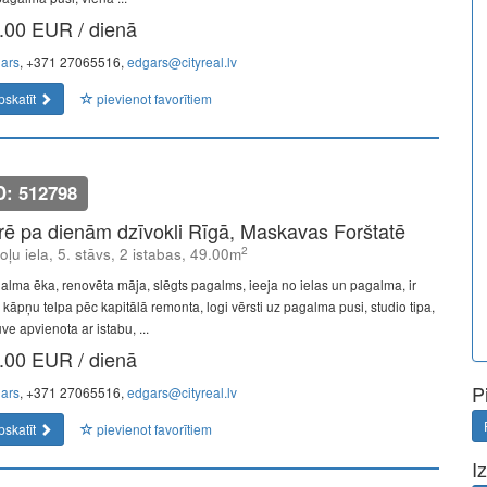
.00 EUR / dienā
ars
, +371 27065516,
edgars@cityreal.lv
pskatīt
pievienot favorītiem
D: 512798
īrē pa dienām dzīvokli Rīgā, Maskavas Forštatē
2
oļu iela, 5. stāvs, 2 istabas, 49.00m
alma ēka, renovēta māja, slēgts pagalms, ieeja no ielas un pagalma, ir
s, kāpņu telpa pēc kapitālā remonta, logi vērsti uz pagalma pusi, studio tipa,
uve apvienota ar istabu, ...
.00 EUR / dienā
P
ars
, +371 27065516,
edgars@cityreal.lv
pskatīt
pievienot favorītiem
I