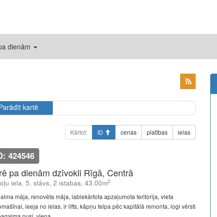
 pa dienām
Parādīt kartē
Kārtot:
ID
cenas
platības
ielas
D: 424546
īrē pa dienām dzīvokli Rīgā, Centrā
2
oļu iela, 5. stāvs, 2 istabas, 43.00m
alma māja, renovēta māja, labiekārtota apzaļumota teritorija, vieta
mašīnai, ieeja no ielas, ir lifts, kāpņu telpa pēc kapitālā remonta, logi vērsti
pagalma pusi, viena ...