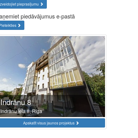
Izveidojiet pieprasījumu
aņemiet piedāvājumus e-pastā
Pieteikties
Indrānu 8
Indrānu iela 8, Rīga
Apskatīt visus jaunos projektus