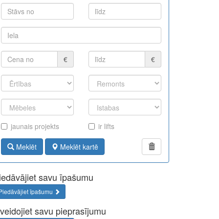
€
€
jaunais projekts
ir lifts
Meklēt
Meklēt kartē
iedāvājiet savu īpašumu
Piedāvājiet īpašumu
zveidojiet savu pieprasījumu