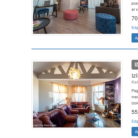
pusē
ar v
70
Edg
A
I
Iz
Kat
Pag
mans
izol
55
Edg
A