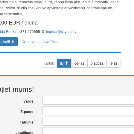
ādes māja, renovēta māja, ir lifts, kāpņu telpa pēc kapitālā remonta, viena
ba izolēta, studio tipa, virtuve apvienota ar viesistabu, centrālā apkure,
a santehnika, ...
.00 EUR / dienā
rīda Punka
, +371 27065510,
ingrida@cityreal.lv
pskatīt
pievienot favorītiem
Kārtot:
ID
cenas
platības
ielas
ājiet mums!
Vārds
E-pasts
Tālrunis
Jautājums