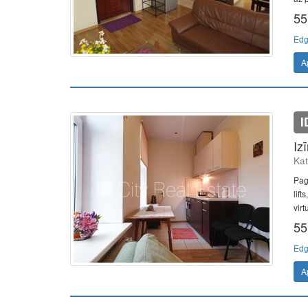
55
Edg
A
I
Iz
Kat
Pag
lift
virt
55
Edg
A