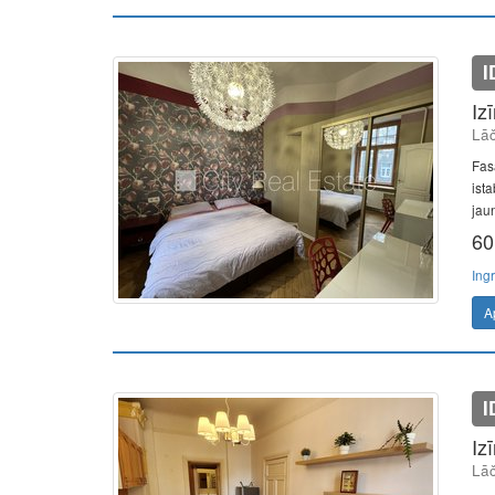
I
Iz
Lāč
Fas
ista
jaun
60
Ing
A
I
Iz
Lāč