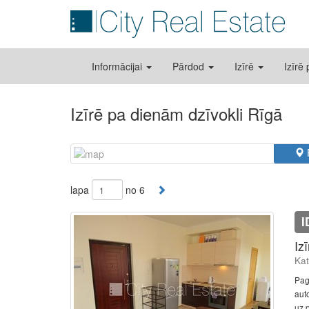
Informācijai
Pārdod
Izīrē
Izīrē
Izīrē pa dienām dzīvokli Rīgā
lapa
no 6
I
Iz
Kat
Pag
auto
uz 