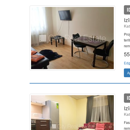
I
Iz
Kat
Pro
teri
remo
55
Edg
A
I
Iz
Kat
Fasā
remo