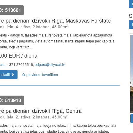
D: 513601
S
īrē pa dienām dzīvokli Rīgā, Maskavas Forštatē
2
oļu iela, 4. stāvs, 2 istabas, 43.00m
jekts - Katoļu 9, fasādes māja, renovēta māja, labiekārtota apzaļumota
torija, slēgts pagalms, vieta automašīnai, ir lifts, kāpņu telpa pēc kapitālā
nta, logi vērsti uz ...
.00 EUR / dienā
ars
, +371 27065516,
edgars@cityreal.lv
pskatīt
pievienot favorītiem
D: 513913
īrē pa dienām dzīvokli Rīgā, Centrā
2
oļu iela, 2. stāvs, 2 istabas, 45.00m
des māja, renovēta māja, ieeja no ielas, ir lifts, kāpņu telpa pēc kapitālā
nta, logi vērsti uz ielas pusi, studio tipa, virtuve apvienota ar istabu,