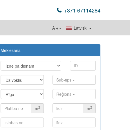
+371 67114284
A
+
-
Latviski
Meklēšana
Sub-tips
Reģions
2
2
m
m