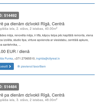
D: 514492
īrē pa dienām dzīvokli Rīgā, Centrā
2
plēša iela, 2. stāvs, 2 istabas, 40.00m
ādes māja, renovēta māja, ir lifts, kāpņu telpa pēc kapitālā remonta, viena
ba izolēta, studio tipa, virtuve apvienota ar viesistabu, centrālā apkure,
a santehnika, ...
.00 EUR / dienā
rīda Punka
, +371 27065510,
ingrida@cityreal.lv
pskatīt
pievienot favorītiem
D: 514484
īrē pa dienām dzīvokli Rīgā, Centrā
2
plēša iela, 3. stāvs, 2 istabas, 48.00m