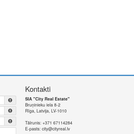
Kontakti
SIA "City Real Estate"
Bruņinieku iela 8-2
Rīga, Latvija, LV-1010
Tālrunis:
+371 67114284
E-pasts:
city@cityreal.lv