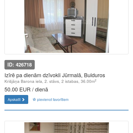
ID: 426718
Izīrē pa dienām dzīvokli Jūrmalā, Bulduros
2
Krišjāņa Barona iela, 2. stāvs, 2 istabas, 36.00m
50.00 EUR / dienā
Apskatīt
pievienot favorītiem