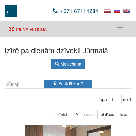
+371 67114284
PILNĀ VERSIJA
Toggle
navigati
Izīrē pa dienām dzīvokli Jūrmalā
Meklēšana
Parādīt kartē
lapa
no 1
Kārtot:
ID
cenas
platības
ielas