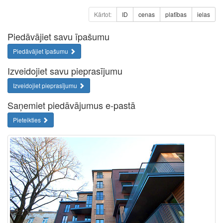
Kārtot:
ID
cenas
platības
ielas
Piedāvājiet savu īpašumu
Piedāvājiet īpašumu
Izveidojiet savu pieprasījumu
Izveidojiet pieprasījumu
Saņemiet piedāvājumus e-pastā
Pieteikties