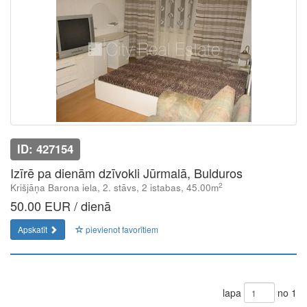
ID: 427154
Izīrē pa dienām dzīvokli Jūrmalā, Bulduros
2
Krišjāņa Barona iela, 2. stāvs, 2 istabas, 45.00m
50.00 EUR / dienā
Apskatīt
pievienot favorītiem
lapa
no 1