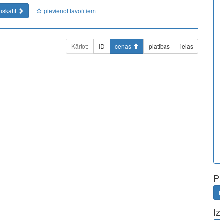
pskatīt
pievienot favorītiem
Kārtot:
ID
cenas
platības
ielas
P
I