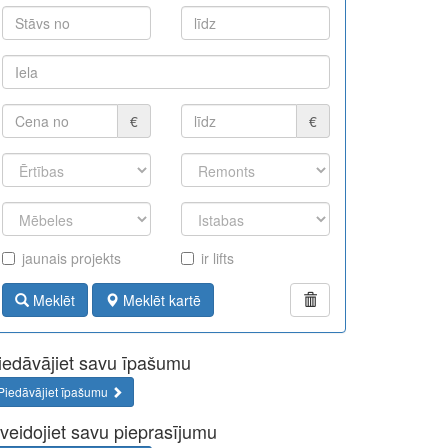
€
€
jaunais projekts
ir lifts
Meklēt
Meklēt kartē
iedāvājiet savu īpašumu
Piedāvājiet īpašumu
zveidojiet savu pieprasījumu