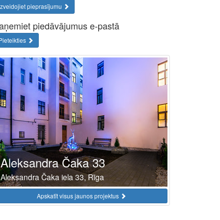
Izveidojiet pieprasījumu
aņemiet piedāvājumus e-pastā
Pieteikties
Aleksandra Čaka 33
Aleksandra Čaka iela 33, Rīga
Apskatīt visus jaunos projektus