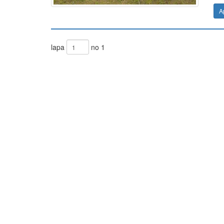
A
lapa
no 1