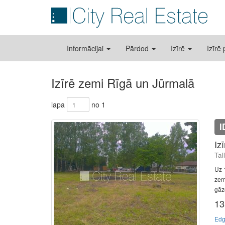
Informācijai
Pārdod
Izīrē
Izīrē
Izīrē zemi Rīgā un Jūrmalā
lapa
no 1
I
Iz
Tal
Uz 
zem
gāze
13
Edg