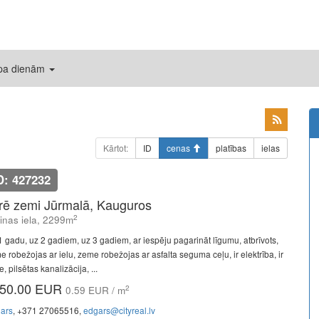
 pa dienām
Kārtot:
ID
cenas
platības
ielas
D: 427232
īrē zemi Jūrmalā, Kauguros
2
linas iela, 2299m
1 gadu, uz 2 gadiem, uz 3 gadiem, ar iespēju pagarināt līgumu, atbrīvots,
e robežojas ar ielu, zeme robežojas ar asfalta seguma ceļu, ir elektrība, ir
, pilsētas kanalizācija, ...
50.00 EUR
2
0.59 EUR / m
ars
, +371 27065516,
edgars@cityreal.lv