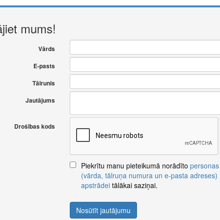
ājiet mums!
Vārds
E-pasts
Tālrunis
Jautājums
Drošības kods
Piekrītu manu pieteikumā norādīto
personas
(vārda, tālruņa numura un e-pasta adreses)
apstrādei
tālākai saziņai.
Nosūtīt jautājumu