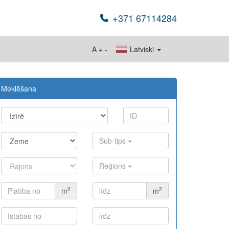
+371 67114284
A
+
-
Latviski
Meklēšana
Sub-tips
Reģions
2
2
m
m