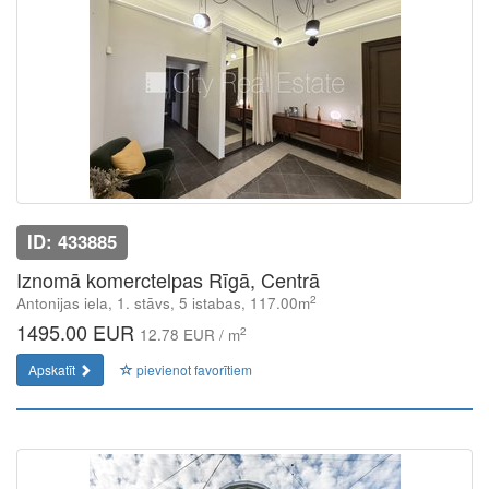
ID: 433885
Iznomā komerctelpas Rīgā, Centrā
2
Antonijas iela, 1. stāvs, 5 istabas, 117.00m
1495.00 EUR
2
12.78 EUR / m
Apskatīt
pievienot favorītiem