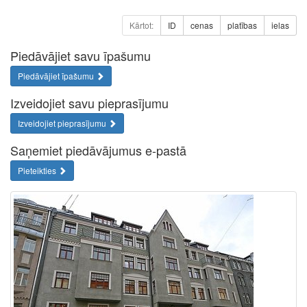
Kārtot:
ID
cenas
platības
ielas
Piedāvājiet savu īpašumu
Piedāvājiet īpašumu
Izveidojiet savu pieprasījumu
Izveidojiet pieprasījumu
Saņemiet piedāvājumus e-pastā
Pieteikties