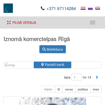
+371 67114284
PILNĀ VERSIJA
Toggle
navigati
Iznomā komerctelpas Rīgā
Meklēšana
Parādīt kartē
lapa
no 14
Kārtot:
ID
cenas
platības
ielas