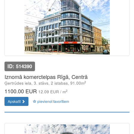
ID: 514390
Iznomā komerctelpas Rīgā, Centrā
2
Ģertrūdes iela, 3. stāvs, 2 istabas, 91.00m
1100.00 EUR
2
12.09 EUR / m
Apskatīt
pievienot favorītiem