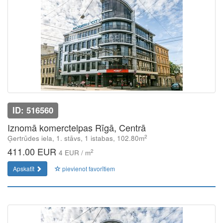
ID: 516560
Iznomā komerctelpas Rīgā, Centrā
2
Ģertrūdes iela, 1. stāvs, 1 istabas, 102.80m
411.00 EUR
2
4 EUR / m
Apskatīt
pievienot favorītiem