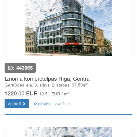
ID: 443965
Iznomā komerctelpas Rīgā, Centrā
2
Ģertrūdes iela, 3. stāvs, 2 istabas, 97.50m
1220.00 EUR
2
12.51 EUR / m
Apskatīt
pievienot favorītiem