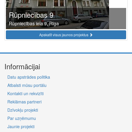
Rūpniecības 9
Rūpniecības iela 9, Rīga
Apskatīt visus jaunos projektus
Informācijai
Datu apstrādes politika
Atbalsti mūsu portālu
Kontakti un rekvizīti
Reklāmas partneri
Dzīvokļu projekti
Par uzņēmumu
Jaunie projekti