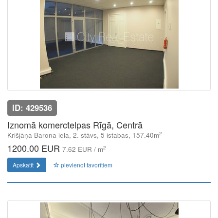
ID: 429536
Iznomā komerctelpas Rīgā, Centrā
2
Krišjāņa Barona iela, 2. stāvs, 5 istabas, 157.40m
1200.00 EUR
2
7.62 EUR / m
Apskatīt
pievienot favorītiem