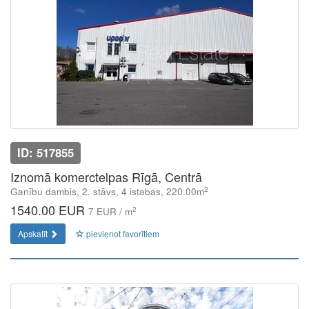
ID: 517855
Iznomā komerctelpas Rīgā, Centrā
2
Ganību dambis, 2. stāvs, 4 istabas, 220.00m
1540.00 EUR
2
7 EUR / m
Apskatīt
pievienot favorītiem