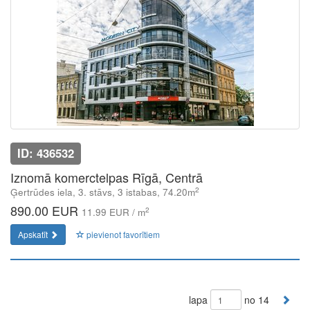
ID: 436532
Iznomā komerctelpas Rīgā, Centrā
2
Ģertrūdes iela, 3. stāvs, 3 istabas, 74.20m
890.00 EUR
2
11.99 EUR / m
Apskatīt
pievienot favorītiem
lapa
no 14