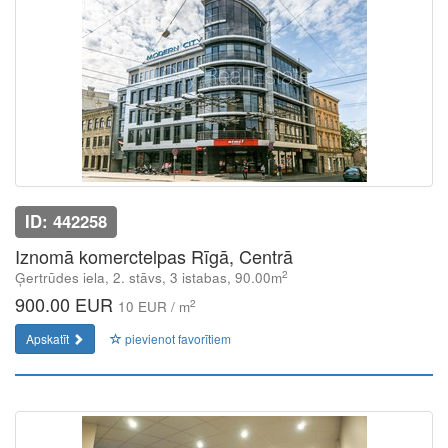
ID: 442258
Iznomā komerctelpas Rīgā, Centrā
2
Ģertrūdes iela, 2. stāvs, 3 istabas, 90.00m
900.00 EUR
2
10 EUR / m
Apskatīt
pievienot favorītiem