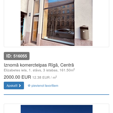
ID: 516055
Iznomā komerctelpas Rīgā, Centrā
2
Elizabetes iela, 1. stāvs, 3 istabas, 161.50m
2000.00 EUR
2
12.38 EUR / m
Apskatīt
pievienot favorītiem