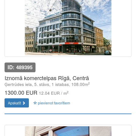
ID: 489395
Iznomā komerctelpas Rīgā, Centrā
2
Ģertrūdes iela, 5. stāvs, 1 istabas, 108.00m
1300.00 EUR
2
12.04 EUR / m
Apskatīt
pievienot favorītiem