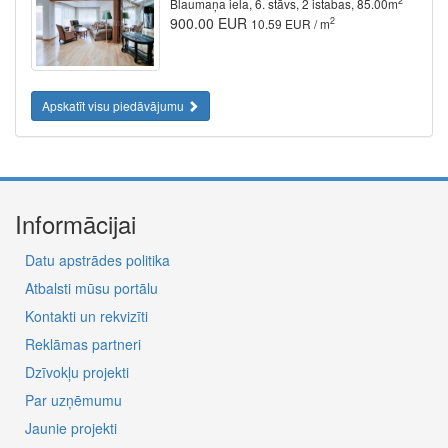
2
Blaumaņa iela, 6. stāvs, 2 istabas, 85.00m
900.00 EUR
2
10.59 EUR / m
Apskatīt visu piedāvājumu
Informācijai
Datu apstrādes politika
Atbalsti mūsu portālu
Kontakti un rekvizīti
Reklāmas partneri
Dzīvokļu projekti
Par uzņēmumu
Jaunie projekti