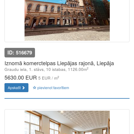
ID: 516679
Iznomā komerctelpas Liepājas rajonā, Liepāja
2
Graudu iela, 1. stāvs, 10 istabas, 1126.00m
5630.00 EUR
2
5 EUR / m
Apskatīt
pievienot favorītiem