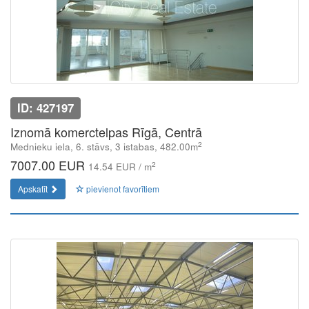
ID: 427197
Iznomā komerctelpas Rīgā, Centrā
2
Mednieku iela, 6. stāvs, 3 istabas, 482.00m
7007.00 EUR
2
14.54 EUR / m
Apskatīt
pievienot favorītiem