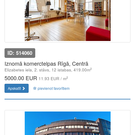
ID: 514060
Iznomā komerctelpas Rīgā, Centrā
2
Elizabetes iela, 2. stāvs, 12 istabas, 419.00m
5000.00 EUR
2
11.93 EUR / m
Apskatīt
pievienot favorītiem