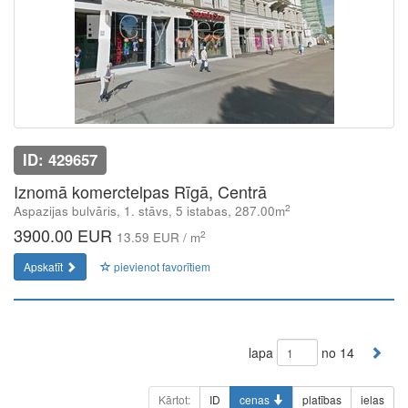
ID: 429657
Iznomā komerctelpas Rīgā, Centrā
2
Aspazijas bulvāris, 1. stāvs, 5 istabas, 287.00m
3900.00 EUR
2
13.59 EUR / m
Apskatīt
pievienot favorītiem
lapa
no 14
Kārtot:
ID
cenas
platības
ielas