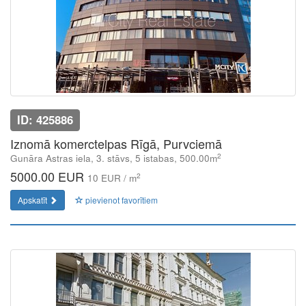
ID: 425886
Iznomā komerctelpas Rīgā, Purvciemā
2
Gunāra Astras iela, 3. stāvs, 5 istabas, 500.00m
5000.00 EUR
2
10 EUR / m
Apskatīt
pievienot favorītiem