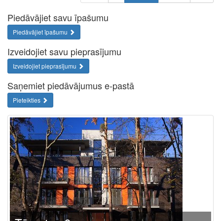
Piedāvājiet savu īpašumu
Piedāvājiet īpašumu
Izveidojiet savu pieprasījumu
Izveidojiet pieprasījumu
Saņemiet piedāvājumus e-pastā
Pieteikties