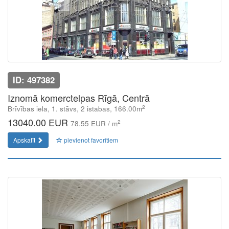
ID: 497382
Iznomā komerctelpas Rīgā, Centrā
2
Brīvības iela, 1. stāvs, 2 istabas, 166.00m
13040.00 EUR
2
78.55 EUR / m
Apskatīt
pievienot favorītiem