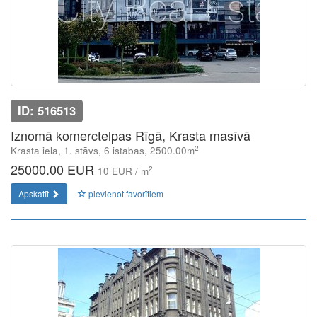
ID: 516513
Iznomā komerctelpas Rīgā, Krasta masīvā
2
Krasta iela, 1. stāvs, 6 istabas, 2500.00m
25000.00 EUR
2
10 EUR / m
Apskatīt
pievienot favorītiem