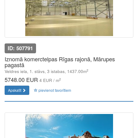
ID: 507791
Iznomā komerctelpas Rīgas rajonā, Mārupes
pagastā
2
Veldres iela, 1. stāvs, 3 istabas, 1437.00m
5748.00 EUR
2
4 EUR / m
Apskatīt
pievienot favorītiem