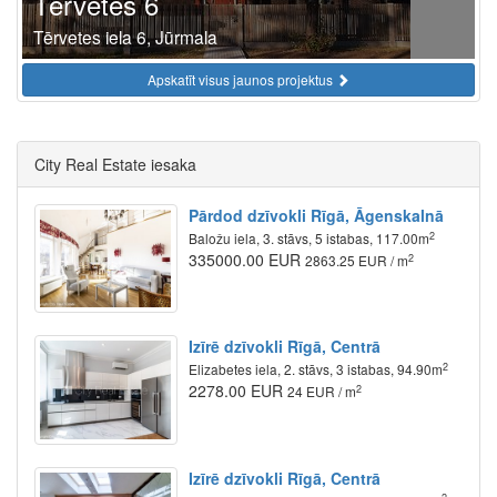
Tērvetes 6
Tērvetes iela 6, Jūrmala
Apskatīt visus jaunos projektus
City Real Estate iesaka
Pārdod dzīvokli Rīgā, Āgenskalnā
2
Baložu iela, 3. stāvs, 5 istabas, 117.00m
335000.00 EUR
2
2863.25 EUR / m
Izīrē dzīvokli Rīgā, Centrā
2
Elizabetes iela, 2. stāvs, 3 istabas, 94.90m
2278.00 EUR
2
24 EUR / m
Izīrē dzīvokli Rīgā, Centrā