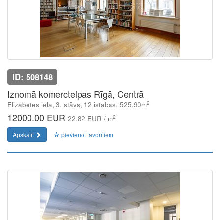
ID: 508148
Iznomā komerctelpas Rīgā, Centrā
2
Elizabetes iela, 3. stāvs, 12 istabas, 525.90m
12000.00 EUR
2
22.82 EUR / m
Apskatīt
pievienot favorītiem