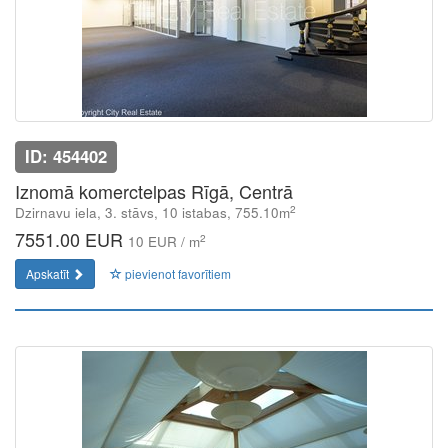
ID: 454402
Iznomā komerctelpas Rīgā, Centrā
2
Dzirnavu iela, 3. stāvs, 10 istabas, 755.10m
7551.00 EUR
2
10 EUR / m
Apskatīt
pievienot favorītiem