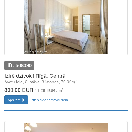
ID: 508090
Izīrē dzīvokli Rīgā, Centrā
2
Avotu iela, 2. stāvs, 3 istabas, 70.90m
800.00 EUR
2
11.28 EUR / m
Apskatīt
pievienot favorītiem