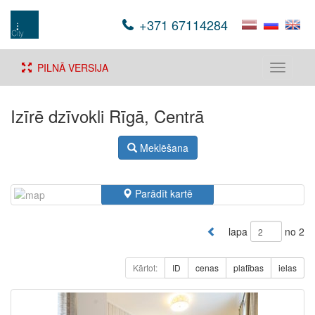
+371 67114284
PILNĀ VERSIJA
Toggle
navigati
Izīrē dzīvokli Rīgā, Centrā
Meklēšana
Parādīt kartē
lapa
no 2
Kārtot:
ID
cenas
platības
ielas