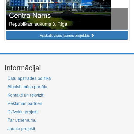
Centra Nams
Republikas laukums 3, Rīga
Apskatīt visus jaunos projektus
Informācijai
Datu apstrādes politika
Atbalsti mūsu portālu
Kontakti un rekvizīti
Reklāmas partneri
Dzīvokļu projekti
Par uzņēmumu
Jaunie projekti