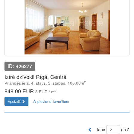
ID: 426277
Izīrē dzīvokli Rīgā, Centrā
2
Vīlandes iela, 4. stāvs, 3 istabas, 106.00m
848.00 EUR
2
8 EUR / m
Apskatīt
pievienot favorītiem
lapa
no 2