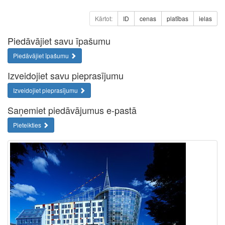
Kārtot:
ID
cenas
platības
ielas
Piedāvājiet savu īpašumu
Piedāvājiet īpašumu
Izveidojiet savu pieprasījumu
Izveidojiet pieprasījumu
Saņemiet piedāvājumus e-pastā
Pieteikties